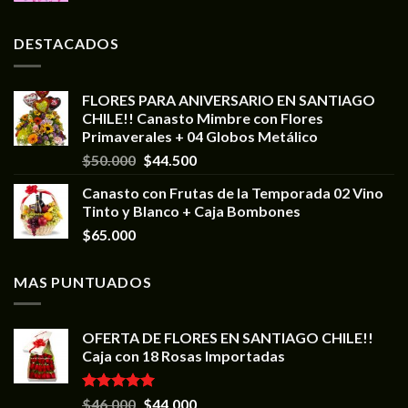
DESTACADOS
FLORES PARA ANIVERSARIO EN SANTIAGO
CHILE!! Canasto Mimbre con Flores
Primaverales + 04 Globos Metálico
$
50.000
$
44.500
Canasto con Frutas de la Temporada 02 Vino
Tinto y Blanco + Caja Bombones
$
65.000
MAS PUNTUADOS
OFERTA DE FLORES EN SANTIAGO CHILE!!
Caja con 18 Rosas Importadas
Valorado en
$
46.000
$
44.000