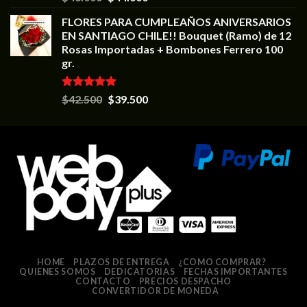
5.00
de 5
FLORES PARA CUMPLEAÑOS ANIVERSARIOS
EN SANTIAGO CHILE!! Bouquet (Ramo) de 12
Rosas Importadas + Bombones Ferrero 100
gr.
Valorado en
$
42.500
$
39.500
5.00
de 5
HOME
PLAZOS DE ENTREGA
¿COMO COMPRAR?
QUIENES SOMOS
DEDICATORIAS
FECHAS IMPORTANTES
CONTACTO
PRECIOS DESPACHO
CONVERTIDOR DE MONEDA