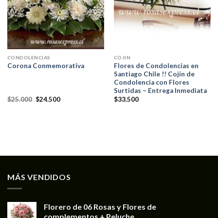
CONDOLENCIAS
COJIN
Flores de Condolencias en
Corona Conmemorativa
Santiago Chile !! Cojín de
Condolencia con Flores
Surtidas – Entrega Inmediata
$
25.000
$
24.500
$
33.500
MÁS VENDIDOS
Florero de 06 Rosas y Flores de
complementos + Peluche