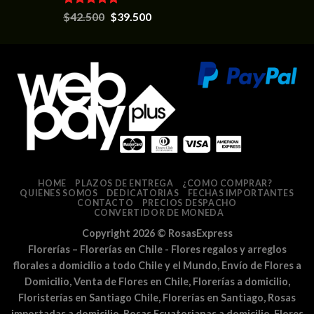
Valorado en
$
42.500
$
39.500
5.00
de 5
HOME
PLAZOS DE ENTREGA
¿COMO COMPRAR?
QUIENES SOMOS
DEDICATORIAS
FECHAS IMPORTANTES
CONTACTO
PRECIOS DESPACHO
CONVERTIDOR DE MONEDA
Copyright 2026 ©
RosasExpress
Florerías – Florerías en Chile - Flores regalos y arreglos
florales a domicilio a todo Chile y el Mundo, Envío de Flores a
Domicilio, Venta de Flores en Chile, Florerías a domicilio,
Floristerías en Santiago Chile, Florerías en Santiago, Rosas
importadas a domicilio, Rosas Ecuatorianas a domicilio, Flores