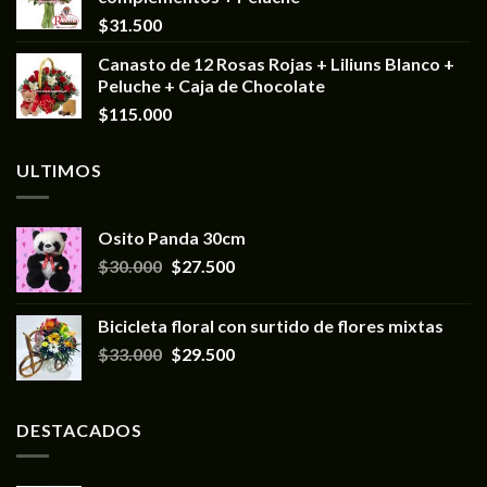
$
31.500
Canasto de 12 Rosas Rojas + Liliuns Blanco +
Peluche + Caja de Chocolate
$
115.000
ULTIMOS
Osito Panda 30cm
$
30.000
$
27.500
Bicicleta floral con surtido de flores mixtas
$
33.000
$
29.500
DESTACADOS