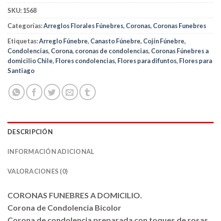
SKU:
1568
Categorías:
Arreglos Florales Fúnebres
,
Coronas
,
Coronas Funebres
Etiquetas:
Arreglo Fúnebre
,
Canasto Fúnebre
,
Cojín Fúnebre
,
Condolencias
,
Corona
,
coronas de condolencias
,
Coronas Fúnebres a
domicilio Chile
,
Flores condolencias
,
Flores para difuntos
,
Flores para
Santiago
DESCRIPCIÓN
INFORMACIÓN ADICIONAL
VALORACIONES (0)
CORONAS FUNEBRES A DOMICILIO.
Corona de Condolencia Bicolor
Corona de condolencia preparada con toques de rosas