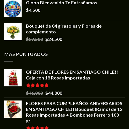
Globo Bienvenido Te Extrañamos
$
4.500
Bouquet de 04 girasoles y Flores de
complemento
$
27.500
$
24.500
MAS PUNTUADOS
OFERTA DE FLORES EN SANTIAGO CHILE!!
Caja con 18 Rosas Importadas
Valorado en
$
46.000
$
44.000
5.00
de 5
FLORES PARA CUMPLEAÑOS ANIVERSARIOS
EN SANTIAGO CHILE!! Bouquet (Ramo) de 12
Rosas Importadas + Bombones Ferrero 100
gr.