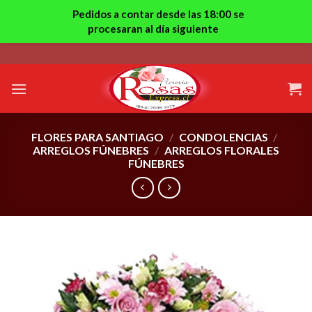
Pedidos a contar desde las 18:00 se
procesaran al día siguiente
Skip
to
content
FLORES PARA SANTIAGO
/
CONDOLENCIAS
/
ARREGLOS FÚNEBRES
/
ARREGLOS FLORALES
FÚNEBRES