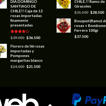
DIA DOMINGO
CHILE.!! Ramo de
SANTIAGO DE
Girasoles
CHILE!! Caja de 12
$
31.500
$
28.500
rosas importadas
finamente
Bouquet(Ramo) d
presentadas
rosas + Bombone
Ferrero 100gr
$
37.500
Valorado
$
39.000
$
36.500
en
4.00
de 5
Florero de 06 rosas
importadas y
Pompones
margaritas blanco
$
24.000
$
21.500