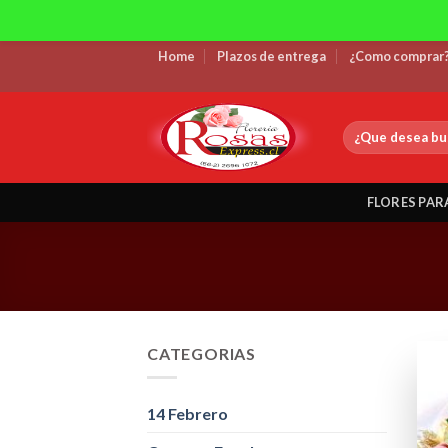
Skip
Home
Plazos de entrega
¿Como comprar
to
content
Buscar
por:
FLORES PAR
CATEGORIAS
14 Febrero