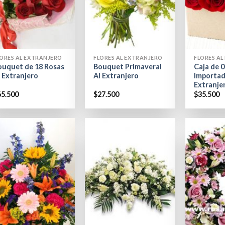
+
+
ORES AL EXTRANJERO
FLORES AL EXTRANJERO
FLORES A
ouquet de 18 Rosas
Bouquet Primaveral
Caja de 
 Extranjero
Al Extranjero
Importad
Extranje
65.500
$
27.500
$
35.500