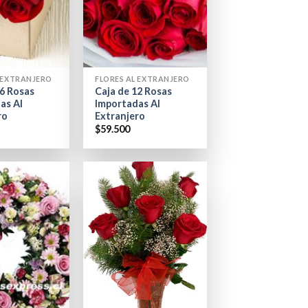
+
L EXTRANJERO
FLORES AL EXTRANJERO
06 Rosas
Caja de 12 Rosas
as Al
Importadas Al
ro
Extranjero
$
59.500