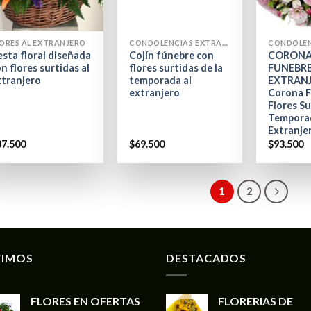
+
+
ORES AL EXTRANJERO
CONDOLENCIAS EXTRANJERO
sta floral diseñada
Cojín fúnebre con
CORONA
n flores surtidas al
flores surtidas de la
FUNEBRE
xtranjero
temporada al
EXTRANJ
extranjero
Corona F
Flores Su
Temporad
Extranje
37.500
$
69.500
$
93.500
1
2
TIMOS
DESTACADOS
FLORES EN OFERTAS
FLORERIAS DE