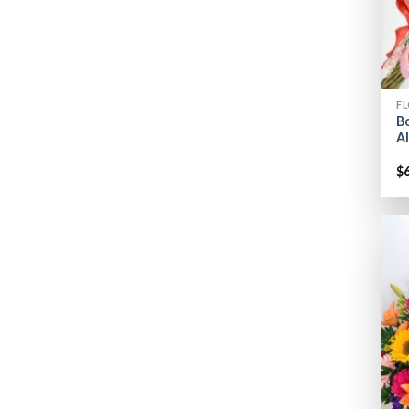
+
FL
B
Al
$