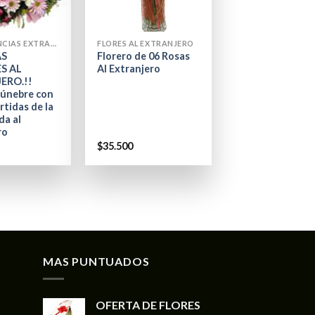
+
CONDOLENCIAS EXTRANJERO
FLORES AL EXTRANJERO
S
Florero de 06 Rosas
S AL
Al Extranjero
ERO.!!
únebre con
rtidas de la
a al
ro
$
35.500
MAS PUNTUADOS
OFERTA DE FLORES