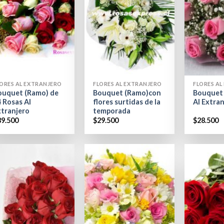
+
+
ORES AL EXTRANJERO
FLORES AL EXTRANJERO
FLORES A
ouquet (Ramo) de
Bouquet (Ramo)con
Bouquet 
 Rosas Al
flores surtidas de la
Al Extra
xtranjero
temporada
89.500
$
29.500
$
28.500