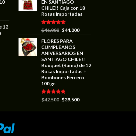
 10
EN SANTIAGO
CHILE!! Caja con 18
Rosas Importadas
e 12
Valorado en
$
46.000
$
44.000
s
5.00
de 5
FLORES PARA
CUMPLEAÑOS
ANIVERSARIOS EN
SANTIAGO CHILE!!
Bouquet (Ramo) de 12
Rosas Importadas +
Bombones Ferrero
100 gr.
Valorado en
$
42.500
$
39.500
5.00
de 5