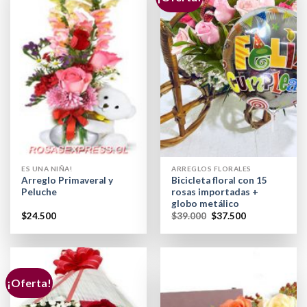
ES UNA NIÑA!
ARREGLOS FLORALES
Arreglo Primaveral y
Bicicleta floral con 15
Peluche
rosas importadas +
globo metálico
$
24.500
$
39.000
$
37.500
¡Oferta!