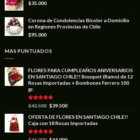
$
35.000
Corona de Condolencias Bicolor a Domicilio
en Regiones Provincias de Chile
$
95.000
MAS PUNTUADOS
FLORES PARA CUMPLEAÑOS ANIVERSARIOS
EN SANTIAGO CHILE!! Bouquet (Ramo) de 12
Rosas Importadas + Bombones Ferrero 100
gr.
Valorado en
$
42.500
$
39.500
5.00
de 5
OFERTA DE FLORES EN SANTIAGO CHILE!!
Caja con 18 Rosas Importadas
Valorado en
$
46.000
$
44.000