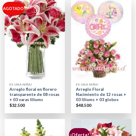
AGOTADO
ES UNA NIÑA!
ES UNA NIÑA!
Arreglo floral en florero
Arreglo Floral
transparente de 08 rosas
Nacimiento de 12 rosas +
+ 03 varas liliums
03 liliums + 03 globos
$
32.500
$
48.500
¡Oferta!