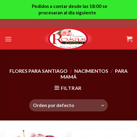
Pedidos a contar desde las 18:00 se
procesaran al día siguiente
Skip
to
content
FLORES PARA SANTIAGO
/
NACIMIENTOS
/
PARA
MAMÁ
FILTRAR