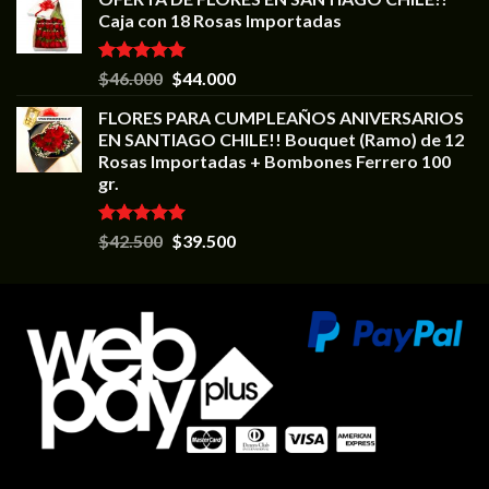
Caja con 18 Rosas Importadas
Valorado en
$
46.000
$
44.000
5.00
de 5
FLORES PARA CUMPLEAÑOS ANIVERSARIOS
EN SANTIAGO CHILE!! Bouquet (Ramo) de 12
Rosas Importadas + Bombones Ferrero 100
gr.
Valorado en
$
42.500
$
39.500
5.00
de 5