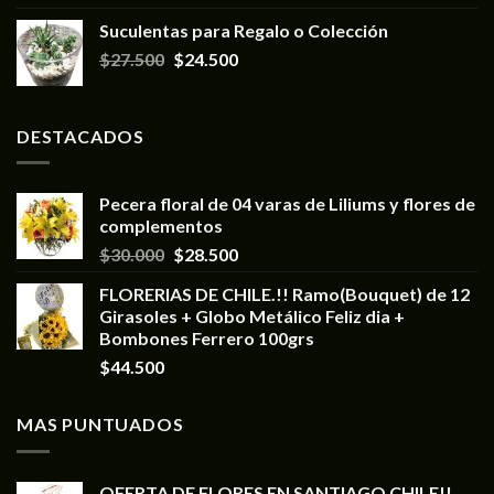
Suculentas para Regalo o Colección
$
27.500
$
24.500
DESTACADOS
Pecera floral de 04 varas de Liliums y flores de
complementos
$
30.000
$
28.500
FLORERIAS DE CHILE.!! Ramo(Bouquet) de 12
Girasoles + Globo Metálico Feliz dia +
Bombones Ferrero 100grs
$
44.500
MAS PUNTUADOS
OFERTA DE FLORES EN SANTIAGO CHILE!!