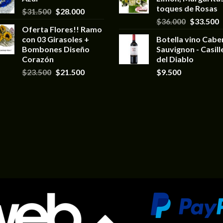
toques de Rosas
$
31.500
$
28.000
$
36.000
$
33.500
Oferta Flores!! Ramo
con 03 Girasoles +
Botella vino Cabe
Bombones Diseño
Sauvignon - Casill
Corazón
del Diablo
$
23.500
$
21.500
$
9.500