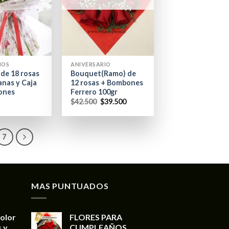
+
ÑOS
ANIVERSARIO
de 18 rosas
Bouquet(Ramo) de
anas y Caja
12 rosas + Bombones
ones
Ferrero 100gr
$
42.500
$
39.500
7
MAS PUNTUADOS
color
FLORES PARA
 y
CUMPLEAÑOS