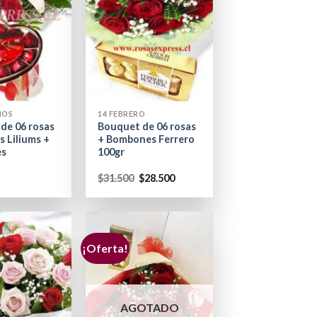
+
ÑOS
14 FEBRERO
de 06 rosas
Bouquet de 06 rosas
s Liliums +
+ Bombones Ferrero
es
100gr
$
31.500
$
28.500
¡Oferta!
AGOTADO