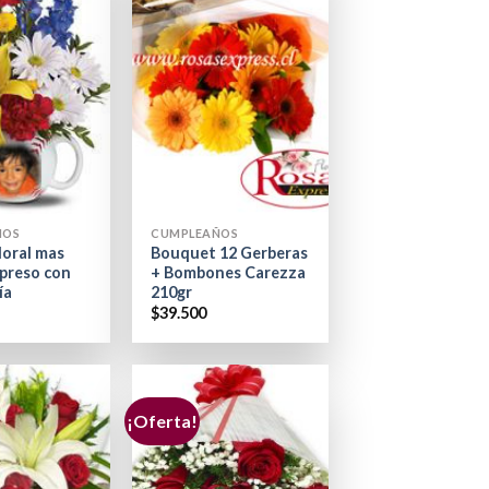
+
ÑOS
CUMPLEAÑOS
loral mas
Bouquet 12 Gerberas
preso con
+ Bombones Carezza
ía
210gr
$
39.500
¡Oferta!