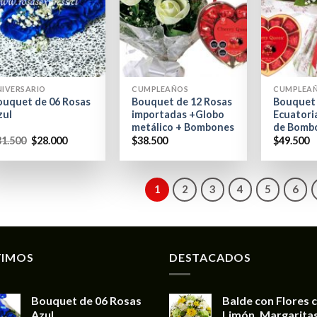
+
+
NIVERSARIO
CUMPLEAÑOS
CUMPLEA
ouquet de 06 Rosas
Bouquet de 12 Rosas
Bouquet 
zul
importadas +Globo
Ecuatori
metálico + Bombones
de Bomb
31.500
$
28.000
$
38.500
$
49.500
1
2
3
4
5
6
TIMOS
DESTACADOS
Bouquet de 06 Rosas
Balde con Flores 
Azul
Limón, Margaritas