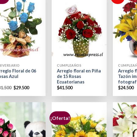
+
+
NIVERSARIO
CUMPLEAÑOS
CUMPLEA
reglo Floral de 06
Arreglo floral en Piña
Arreglo f
osas Azul
de 15 Rosas
Tazón im
Ecuatorianas
fotograf
31.500
$
29.500
$
41.500
$
24.500
¡Oferta!