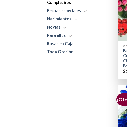
Cumpleaños
Fechas especiales
Nacimientos
Novias
Para ellos
+
Rosas en Caja
A
B
Toda Ocasión
Co
C
B
$
¡Ofe