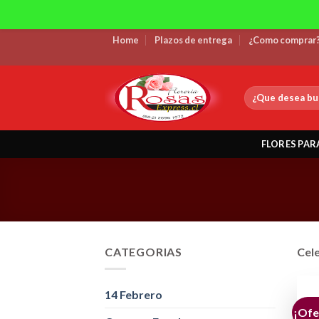
Skip
Home
Plazos de entrega
¿Como comprar
to
content
Buscar
por:
FLORES PAR
CATEGORIAS
Cele
14 Febrero
¡Ofe