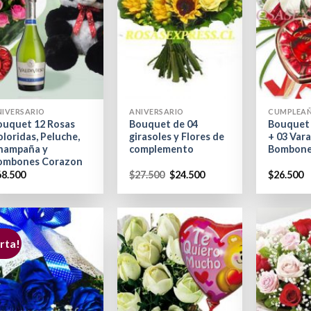
+
+
NIVERSARIO
ANIVERSARIO
CUMPLEA
ouquet 12 Rosas
Bouquet de 04
Bouquet 
loridas, Peluche,
girasoles y Flores de
+ 03 Vara
hampaña y
complemento
Bombon
ombones Corazon
68.500
$
27.500
$
24.500
$
26.500
rta!