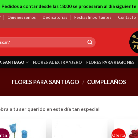
Pedidos a contar desde las 18:00 se procesaran al día siguiente
?
Quienes somos
Dedicatorias
Fechas Importantes
Contacto
A SANTIAGO
FLORES AL EXTRANJERO
FLORES PARA REGIONES
FLORES PARA SANTIAGO
/
CUMPLEAÑOS
bra a tu ser querido en este día tan especial
rta!
Oferta