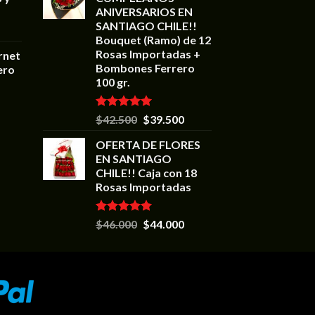
ANIVERSARIOS EN
SANTIAGO CHILE!!
Bouquet (Ramo) de 12
Rosas Importadas +
rnet
Bombones Ferrero
ero
100 gr.
Valorado en
$
42.500
$
39.500
5.00
de 5
OFERTA DE FLORES
EN SANTIAGO
CHILE!! Caja con 18
Rosas Importadas
Valorado en
$
46.000
$
44.000
5.00
de 5