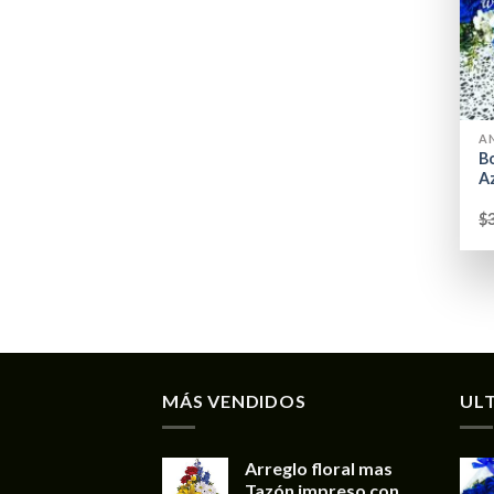
+
A
B
A
$
MÁS VENDIDOS
UL
Arreglo floral mas
Tazón impreso con