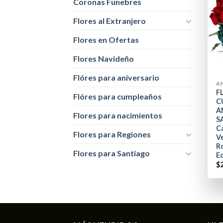
Coronas Funebres
Flores al Extranjero
Flores en Ofertas
Flores Navideño
+
Flóres para aniversario
A
F
Flóres para cumpleaños
C
A
Flores para nacimientos
S
C
Flores para Regiones
V
R
Flores para Santiago
E
$