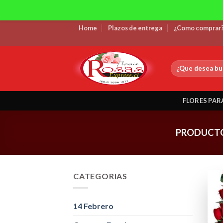
Skip
Home
Plazos de entrega
¿Como comprar
to
content
Buscar
por:
FLORES PAR
PRODUCTO
CATEGORIAS
14 Febrero