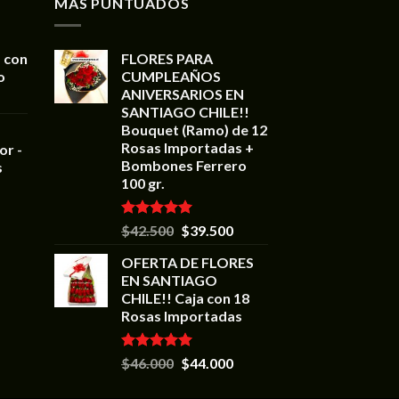
MAS PUNTUADOS
 con
FLORES PARA
o
CUMPLEAÑOS
ANIVERSARIOS EN
SANTIAGO CHILE!!
Bouquet (Ramo) de 12
Rosas Importadas +
or -
Bombones Ferrero
s
100 gr.
Valorado en
$
42.500
$
39.500
5.00
de 5
OFERTA DE FLORES
EN SANTIAGO
CHILE!! Caja con 18
Rosas Importadas
Valorado en
$
46.000
$
44.000
5.00
de 5