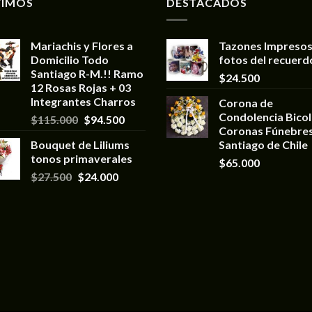
TIMOS
DESTACADOS
Mariachis y Flores a
Tazones Impresos
Domicilio Todo
fotos del recuerd
Santiago R-M.!! Ramo
$
24.500
12 Rosas Rojas + 03
Integrantes Charros
Corona de
Condolencia Bicol
$
115.000
$
94.500
Coronas Fúnebre
Bouquet de Liliums
Santiago de Chile
tonos primaverales
$
65.000
$
27.500
$
24.000