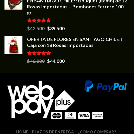
EN SANTIAGO CHILE!! Bouquet (Ramo) de 12
Rosas Importadas + Bombones Ferrero 100
gr.
Valorado en
$
42.500
$
39.500
5.00
de 5
OFERTA DE FLORES EN SANTIAGO CHILE!!
Caja con 18 Rosas Importadas
Valorado en
$
46.000
$
44.000
5.00
de 5
HOME
PLAZOS DE ENTREGA
¿COMO COMPRAR?