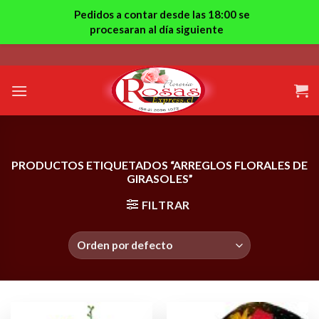
Pedidos a contar desde las 18:00 se
procesaran al día siguiente
Skip
to
content
PRODUCTOS ETIQUETADOS “ARREGLOS FLORALES DE
GIRASOLES”
FILTRAR