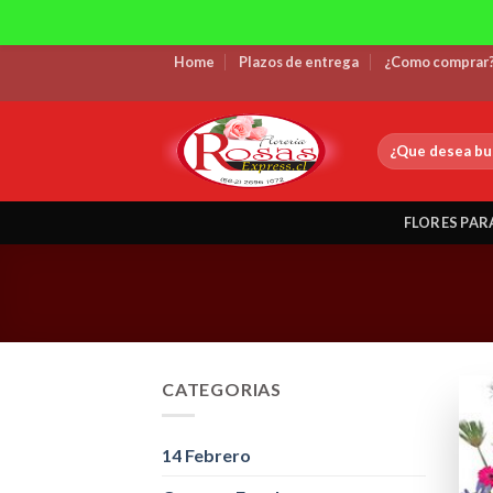
Skip
Home
Plazos de entrega
¿Como comprar
to
content
Buscar
por:
FLORES PAR
CATEGORIAS
14 Febrero