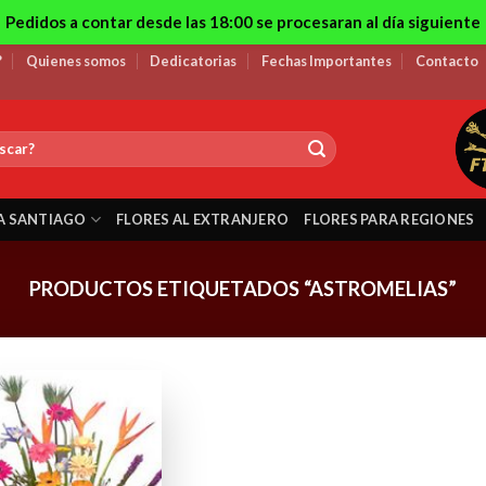
Pedidos a contar desde las 18:00 se procesaran al día siguiente
?
Quienes somos
Dedicatorias
Fechas Importantes
Contacto
A SANTIAGO
FLORES AL EXTRANJERO
FLORES PARA REGIONES
PRODUCTOS ETIQUETADOS “ASTROMELIAS”