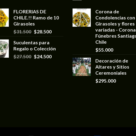
FLORERIAS DE
Corona de
CHILE.!! Ramo de 10
Condolencias con
Girasoles
Girasoles y flores
variadas - Corona
$
31.500
$
28.500
Fúnebres Santiag
Chile
Suculentas para
Regalo o Colección
$
55.000
$
27.500
$
24.500
Decoración de
Altares y Sitios
Ceremoniales
$
295.000