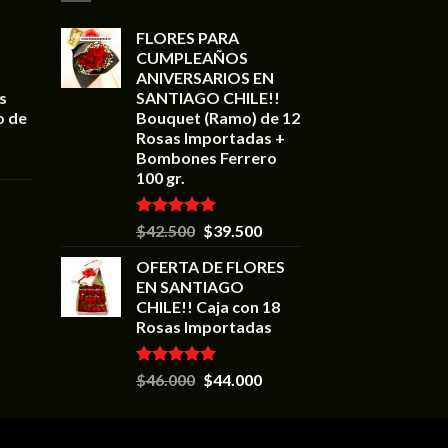
FLORES PARA
CUMPLEAÑOS
ANIVERSARIOS EN
s
SANTIAGO CHILE!!
o de
Bouquet (Ramo) de 12
Rosas Importadas +
Bombones Ferrero
100 gr.
Valorado en
$
42.500
$
39.500
5.00
de 5
OFERTA DE FLORES
EN SANTIAGO
CHILE!! Caja con 18
Rosas Importadas
Valorado en
$
46.000
$
44.000
5.00
de 5