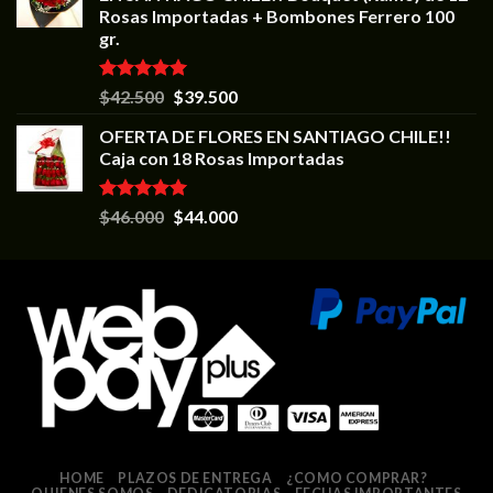
Rosas Importadas + Bombones Ferrero 100
gr.
Valorado en
$
42.500
$
39.500
5.00
de 5
OFERTA DE FLORES EN SANTIAGO CHILE!!
Caja con 18 Rosas Importadas
Valorado en
$
46.000
$
44.000
5.00
de 5
HOME
PLAZOS DE ENTREGA
¿COMO COMPRAR?