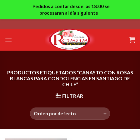
Pedidos a contar desde las 18:00 se
procesaran al día siguiente
Skip
to
content
PRODUCTOS ETIQUETADOS “CANASTO CON ROSAS
BLANCAS PARA CONDOLENCIAS EN SANTIAGO DE
CHILE”
FILTRAR