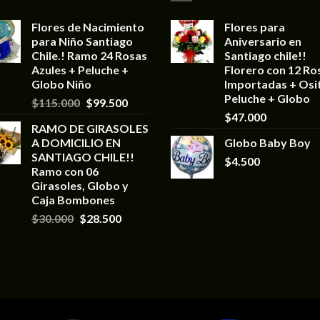
Flores de Nacimiento
Flores para
para Niño Santiago
Aniversario en
Chile.! Ramo 24 Rosas
Santiago chile!!
Azules + Peluche +
Florero con 12 Ro
Globo Niño
Importadas + Osi
Peluche + Globo
$
115.000
$
99.500
$
47.000
RAMO DE GIRASOLES
A DOMICILIO EN
Globo Baby Boy
SANTIAGO CHILE!!
$
4.500
Ramo con 06
Girasoles, Globo y
Caja Bombones
$
30.000
$
28.500