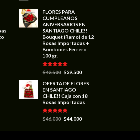
FLORES PARA
CUMPLEAÑOS
ANIVERSARIOS EN
sas
SANTIAGO CHILE!!
to
Bouquet (Ramo) de 12
Rosas Importadas +
Bombones Ferrero
100 gr.
Valorado en
$
42.500
$
39.500
5.00
de 5
OFERTA DE FLORES
EN SANTIAGO
CHILE!! Caja con 18
Rosas Importadas
Valorado en
$
46.000
$
44.000
5.00
de 5