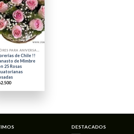
FLÓRES PARA ANIVERSARIO
orerias de Chile !!
anasto de Mimbre
on 25 Rosas
cuatorianas
osadas
62.500
TIMOS
DESTACADOS