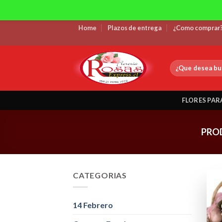
Skip
Home
Plazos de entrega
¿Como comprar
to
content
Buscar
por:
FLORES PAR
PRO
CATEGORIAS
14 Febrero