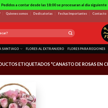
Pedidos a contar desde las 18:00 se procesaran al día siguiente
?
Quienes somos
Dedicatorias
Fechas Importantes
Contacto
A SANTIAGO
FLORES AL EXTRANJERO
FLORES PARA REGIONES
DUCTOS ETIQUETADOS “CANASTO DE ROSAS EN CH