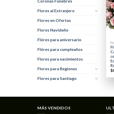
Coronas Funebres
Flores al Extranjero
Flores en Ofertas
Flores Navideño
+
Flóres para aniversario
Fl
Flóres para cumpleaños
C
c
Flores para nacimientos
E
R
Flores para Regiones
$
Flores para Santiago
MÁS VENDIDOS
UL