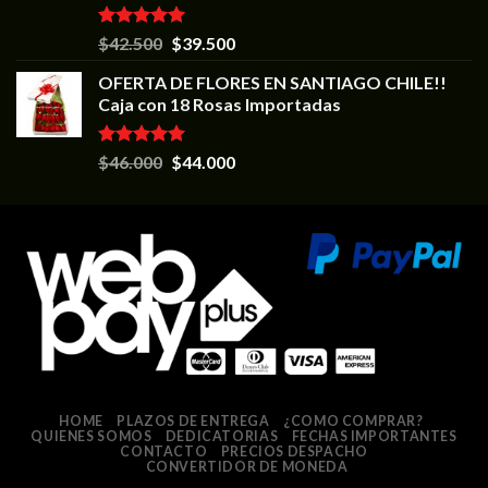
Valorado en
$
42.500
$
39.500
5.00
de 5
OFERTA DE FLORES EN SANTIAGO CHILE!!
Caja con 18 Rosas Importadas
Valorado en
$
46.000
$
44.000
5.00
de 5
HOME
PLAZOS DE ENTREGA
¿COMO COMPRAR?
QUIENES SOMOS
DEDICATORIAS
FECHAS IMPORTANTES
CONTACTO
PRECIOS DESPACHO
CONVERTIDOR DE MONEDA