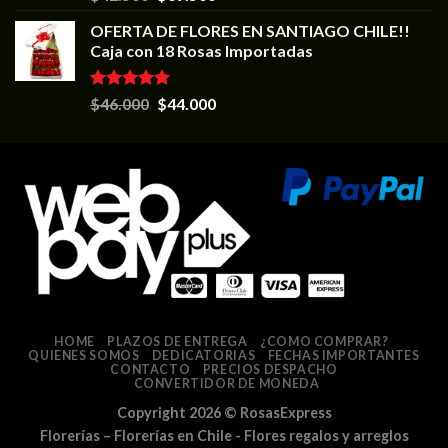
5.00
de 5
OFERTA DE FLORES EN SANTIAGO CHILE!!
Caja con 18 Rosas Importadas
Valorado en
$
46.000
$
44.000
5.00
de 5
HOME
PLAZOS DE ENTREGA
¿COMO COMPRAR?
QUIENES SOMOS
DEDICATORIAS
FECHAS IMPORTANTES
CONTACTO
PRECIOS DESPACHO
CONVERTIDOR DE MONEDA
Copyright 2026 ©
RosasExpress
Florerías – Florerías en Chile - Flores regalos y arreglos