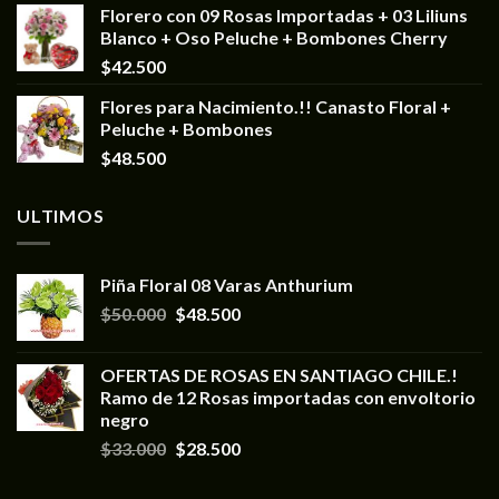
Florero con 09 Rosas Importadas + 03 Liliuns
Blanco + Oso Peluche + Bombones Cherry
$
42.500
Flores para Nacimiento.!! Canasto Floral +
Peluche + Bombones
$
48.500
ULTIMOS
Piña Floral 08 Varas Anthurium
$
50.000
$
48.500
OFERTAS DE ROSAS EN SANTIAGO CHILE.!
Ramo de 12 Rosas importadas con envoltorio
negro
$
33.000
$
28.500