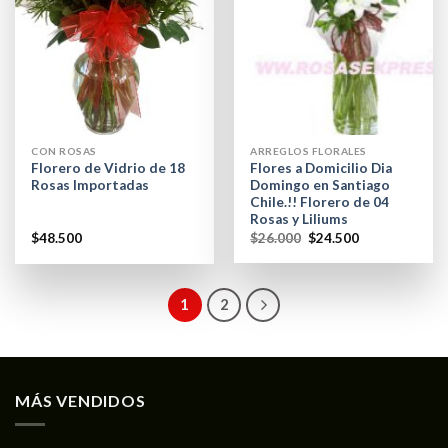
CON ROSAS
ARREGLOS FLORALES
Florero de Vidrio de 18
Flores a Domicilio Dia
Rosas Importadas
Domingo en Santiago
Chile.!! Florero de 04
Rosas y Liliums
$
48.500
$
26.000
$
24.500
1
2
MÁS VENDIDOS