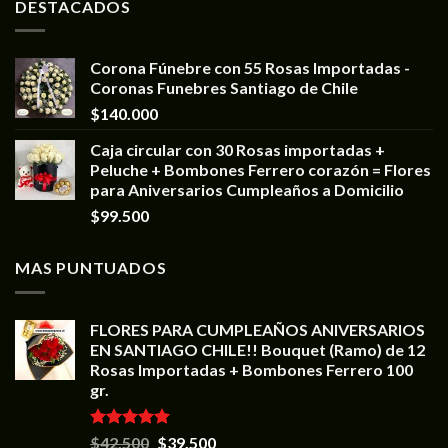
DESTACADOS
Corona Fúnebre con 55 Rosas Importadas -
Coronas Funebres Santiago de Chile
$
140.000
Caja circular con 30 Rosas importadas +
Peluche + Bombones Ferrero corazón = Flores
para Aniversarios Cumpleaños a Domicilio
$
99.500
MAS PUNTUADOS
FLORES PARA CUMPLEAÑOS ANIVERSARIOS
EN SANTIAGO CHILE!! Bouquet (Ramo) de 12
Rosas Importadas + Bombones Ferrero 100
gr.
Valorado en
$
42.500
$
39.500