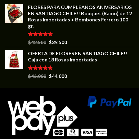
FLORES PARA CUMPLEAÑOS ANIVERSARIOS
EN SANTIAGO CHILE!! Bouquet (Ramo) de 12
Rosas Importadas + Bombones Ferrero 100
gr.
Valorado en
$
42.500
$
39.500
5.00
de 5
OFERTA DE FLORES EN SANTIAGO CHILE!!
Caja con 18 Rosas Importadas
Valorado en
$
46.000
$
44.000
5.00
de 5