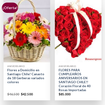
¡Oferta!
ANIVERSARIO
ANIVERSARIO
Flores a Domicilio en
FLORES PARA
Santiago Chile! Canasto
CUMPLEAÑOS
de 18 Gerberas variados
ANIVERSARIOS EN
colores
SANTIAGO CHILE!!
Corazón Floral de 40
Rosas Importadas
$
46.500
$
42.500
$
85.000