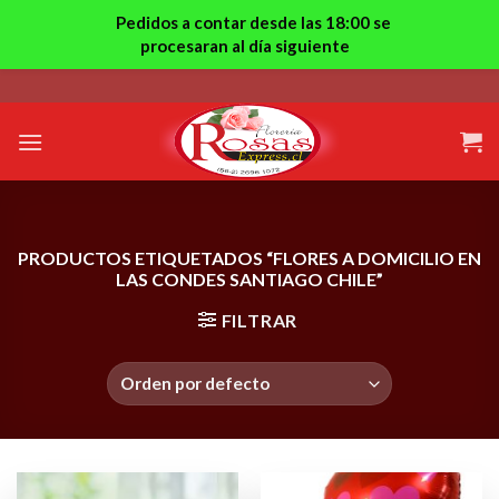
Pedidos a contar desde las 18:00 se
procesaran al día siguiente
Skip
to
content
PRODUCTOS ETIQUETADOS “FLORES A DOMICILIO EN
LAS CONDES SANTIAGO CHILE”
FILTRAR