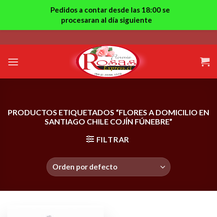
Pedidos a contar desde las 18:00 se
procesaran al día siguiente
Skip
to
content
PRODUCTOS ETIQUETADOS “FLORES A DOMICILIO EN
SANTIAGO CHILE COJÍN FÚNEBRE”
FILTRAR