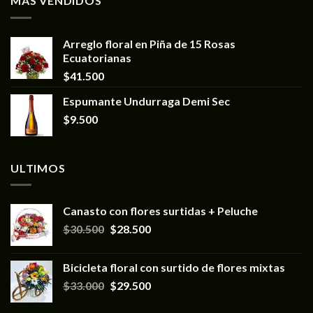
MÁS VENDIDOS
Arreglo floral en Piña de 15 Rosas
Ecuatorianas
$
41.500
Espumante Undurraga Demi Sec
$
9.500
ULTIMOS
Canasto con flores surtidas + Peluche
$
30.500
$
28.500
Bicicleta floral con surtido de flores mixtas
$
33.000
$
29.500