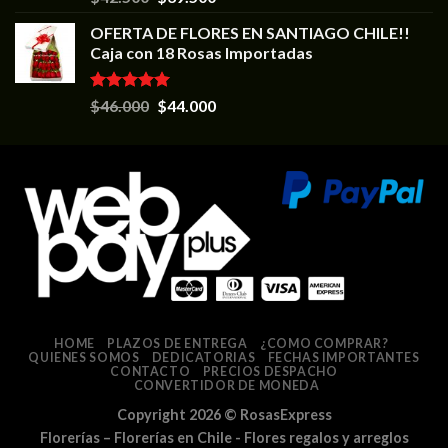
5.00
de 5
OFERTA DE FLORES EN SANTIAGO CHILE!!
Caja con 18 Rosas Importadas
Valorado en
$
46.000
$
44.000
5.00
de 5
HOME
PLAZOS DE ENTREGA
¿COMO COMPRAR?
QUIENES SOMOS
DEDICATORIAS
FECHAS IMPORTANTES
CONTACTO
PRECIOS DESPACHO
CONVERTIDOR DE MONEDA
Copyright 2026 ©
RosasExpress
Florerías – Florerías en Chile - Flores regalos y arreglos