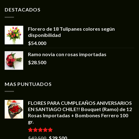
DESTACADOS
Florero de 18 Tulipanes colores según
disponibilidad
$
54.000
Ramo novia con rosas importadas
$
28.500
MAS PUNTUADOS
FLORES PARA CUMPLEAÑOS ANIVERSARIOS
EN SANTIAGO CHILE!! Bouquet (Ramo) de 12
Rosas Importadas + Bombones Ferrero 100
gr.
Valorado en
$
42.500
$
39.500