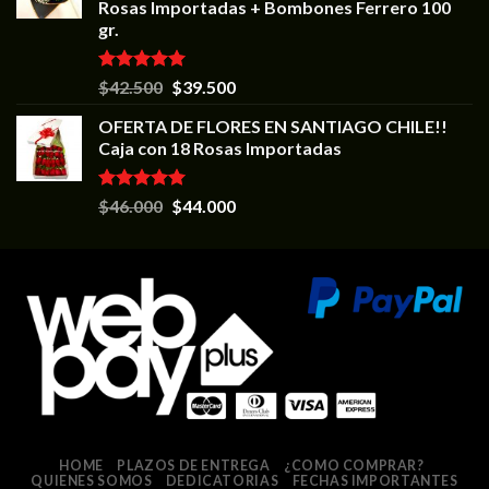
Rosas Importadas + Bombones Ferrero 100
gr.
Valorado en
$
42.500
$
39.500
5.00
de 5
OFERTA DE FLORES EN SANTIAGO CHILE!!
Caja con 18 Rosas Importadas
Valorado en
$
46.000
$
44.000
5.00
de 5
HOME
PLAZOS DE ENTREGA
¿COMO COMPRAR?
QUIENES SOMOS
DEDICATORIAS
FECHAS IMPORTANTES