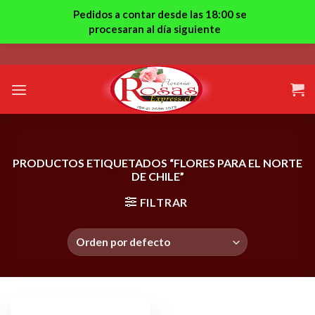
Pedidos a contar desde las 18:00 se
procesaran al día siguiente
Skip
to
content
PRODUCTOS ETIQUETADOS “FLORES PARA EL NORTE
DE CHILE”
FILTRAR