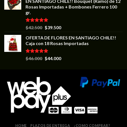
EN SANTIAGO CHILE!! Bouquet (Ramo) de 12
Rosas Importadas + Bombones Ferrero 100
gr.
Valorado en
$
42.500
$
39.500
5.00
de 5
OFERTA DE FLORES EN SANTIAGO CHILE!!
Caja con 18 Rosas Importadas
Valorado en
$
46.000
$
44.000
5.00
de 5
HOME
PLAZOS DE ENTREGA
¿COMO COMPRAR?