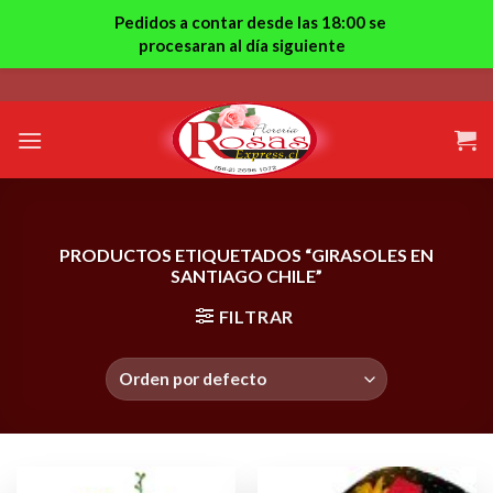
Pedidos a contar desde las 18:00 se
procesaran al día siguiente
Skip
to
content
PRODUCTOS ETIQUETADOS “GIRASOLES EN
SANTIAGO CHILE”
FILTRAR