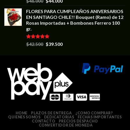
Valorado en
$
46.000
$
44.000
5.00
de 5
FLORES PARA CUMPLEAÑOS ANIVERSARIOS
EN SANTIAGO CHILE!! Bouquet (Ramo) de 12
Rosas Importadas + Bombones Ferrero 100
gr.
Valorado en
$
42.500
$
39.500
5.00
de 5
HOME
PLAZOS DE ENTREGA
¿COMO COMPRAR?
QUIENES SOMOS
DEDICATORIAS
FECHAS IMPORTANTES
CONTACTO
PRECIOS DESPACHO
CONVERTIDOR DE MONEDA