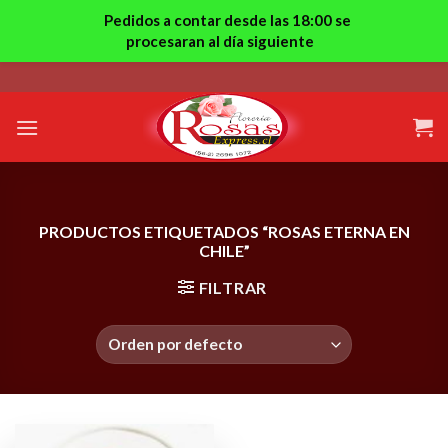
Pedidos a contar desde las 18:00 se
procesaran al día siguiente
Skip
to
content
PRODUCTOS ETIQUETADOS “ROSAS ETERNA EN
CHILE”
FILTRAR