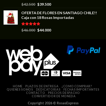
Valorado en
$
42.500
$
39.500
5.00
de 5
OFERTA DE FLORES EN SANTIAGO CHILE!!
Caja con 18 Rosas Importadas
Valorado en
$
46.000
$
44.000
5.00
de 5
HOME
PLAZOS DE ENTREGA
¿COMO COMPRAR?
QUIENES SOMOS
DEDICATORIAS
FECHAS IMPORTANTES
CONTACTO
PRECIOS DESPACHO
CONVERTIDOR DE MONEDA
Copyright 2026 ©
RosasExpress