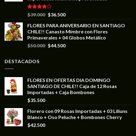
Valorado
$
39.000
$
36.500
en
4.00
de 5
FLORES PARA ANIVERSARIO EN SANTIAGO
CHILE!! Canasto Mimbre con Flores
Primaverales + 04 Globos Metálico
$
50.000
$
44.500
DESTACADOS
FLORES EN OFERTAS DIA DOMINGO
SANTIAGO DE CHILE!! Caja de 12 Rosas
Importadas + Caja Bombones
$
35.500
Florero con 09 Rosas Importadas + 03 Liliuns
Blanco + Oso Peluche + Bombones Cherry
$
42.500