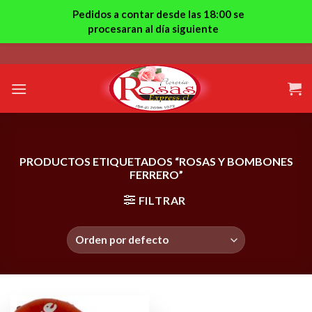
Pedidos a contar desde las 18:00 se
procesaran al día siguiente
Skip
to
content
PRODUCTOS ETIQUETADOS “ROSAS Y BOMBONES
FERRERO”
FILTRAR