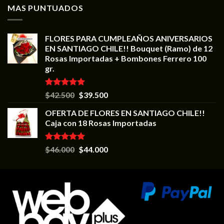
MAS PUNTUADOS
FLORES PARA CUMPLEAÑOS ANIVERSARIOS
EN SANTIAGO CHILE!! Bouquet (Ramo) de 12
Rosas Importadas + Bombones Ferrero 100
gr.
Valorado en
$
42.500
$
39.500
5.00
de 5
OFERTA DE FLORES EN SANTIAGO CHILE!!
Caja con 18 Rosas Importadas
Valorado en
$
46.000
$
44.000
5.00
de 5