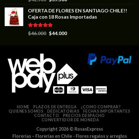
5.00
de 5
OFERTA DE FLORES EN SANTIAGO CHILE!!
Caja con 18 Rosas Importadas
Valorado en
$
46.000
$
44.000
5.00
de 5
HOME
PLAZOS DE ENTREGA
¿COMO COMPRAR?
QUIENES SOMOS
DEDICATORIAS
FECHAS IMPORTANTES
CONTACTO
PRECIOS DESPACHO
CONVERTIDOR DE MONEDA
Copyright 2026 ©
RosasExpress
Florerías – Florerías en Chile - Flores regalos y arreglos