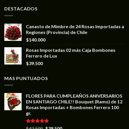
DESTACADOS
Canasto de Mimbre de 24 Rosas Importadas a
Regiones (Provincia) de Chile
$
140.000
Rosas Importadas 02 más Caja Bombones
Ferrero de Lux
$
39.500
MAS PUNTUADOS
FLORES PARA CUMPLEAÑOS ANIVERSARIOS
EN SANTIAGO CHILE!! Bouquet (Ramo) de 12
Rosas Importadas + Bombones Ferrero 100
gr.
Valorado en
$
42.500
$
39.500