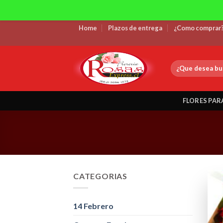
Skip
Home
Plazos de entrega
¿Como comprar
to
content
Buscar
por:
FLORES PAR
CATEGORIAS
14 Febrero