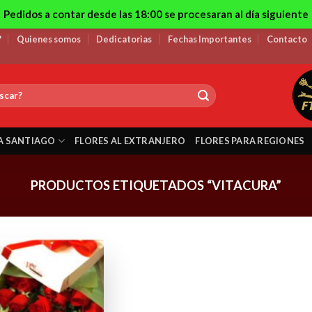
Pedidos a contar desde las 18:00 se procesaran al día siguiente
?
Quienes somos
Dedicatorias
Fechas Importantes
Contacto
A SANTIAGO
FLORES AL EXTRANJERO
FLORES PARA REGIONES
PRODUCTOS ETIQUETADOS “VITACURA”