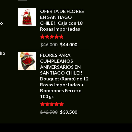
OFERTA DE FLORES
EN SANTIAGO
lo
CHILE!! Caja con 18
Rosas Importadas
Valorado en
$
46.000
$
44.000
5.00
de 5
cho
FLORES PARA
CUMPLEAÑOS
ANIVERSARIOS EN
SANTIAGO CHILE!!
Bouquet (Ramo) de 12
Rosas Importadas +
Bombones Ferrero
100 gr.
Valorado en
$
42.500
$
39.500
5.00
de 5