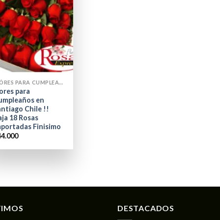
FLÓRES PARA CUMPLEAÑOS
ores para
umpleaños en
ntiago Chile !!
aja 18 Rosas
mportadas Finisimo
44.000
TIMOS
DESTACADOS