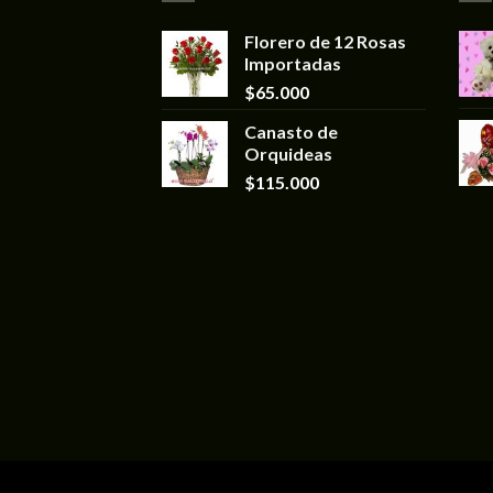
Florero de 12 Rosas
Importadas
$
65.000
Canasto de
Orquideas
$
115.000