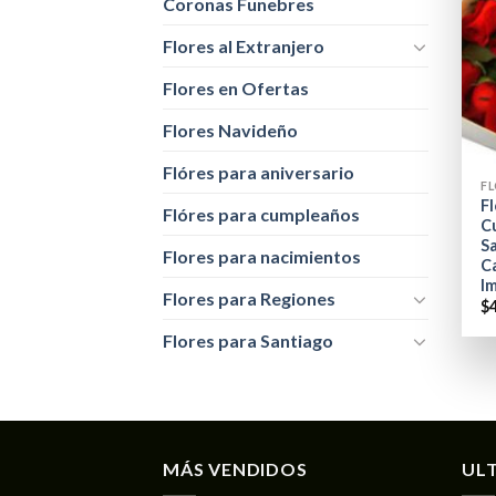
Coronas Funebres
Flores al Extranjero
Flores en Ofertas
Flores Navideño
+
Flóres para aniversario
Fl
Flóres para cumpleaños
C
Sa
Flores para nacimientos
C
I
Flores para Regiones
$
Flores para Santiago
MÁS VENDIDOS
UL