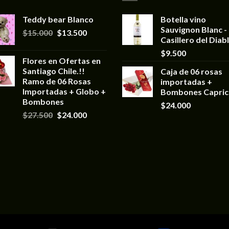
Teddy bear Blanco
Botella vino
Sauvignon Blanc -
$
15.000
$
13.500
Casillero del Diab
$
9.500
Flores en Ofertas en
Santiago Chile.!!
Caja de 06 rosas
Ramo de 06 Rosas
importadas +
Importadas + Globo +
Bombones Capri
Bombones
$
24.000
$
27.500
$
24.000