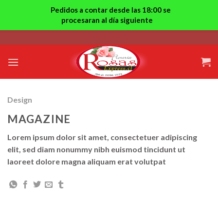
Pedidos a contar desde las 18:00 se
procesaran al día siguiente
Skip
to
content
Design
MAGAZINE
Lorem ipsum dolor sit amet, consectetuer adipiscing
elit, sed diam nonummy nibh euismod tincidunt ut
laoreet dolore magna aliquam erat volutpat