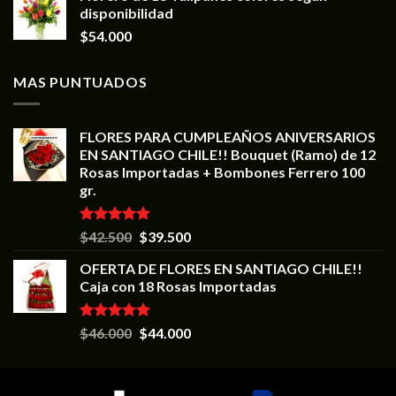
disponibilidad
$
54.000
MAS PUNTUADOS
FLORES PARA CUMPLEAÑOS ANIVERSARIOS
EN SANTIAGO CHILE!! Bouquet (Ramo) de 12
Rosas Importadas + Bombones Ferrero 100
gr.
Valorado en
$
42.500
$
39.500
5.00
de 5
OFERTA DE FLORES EN SANTIAGO CHILE!!
Caja con 18 Rosas Importadas
Valorado en
$
46.000
$
44.000
5.00
de 5