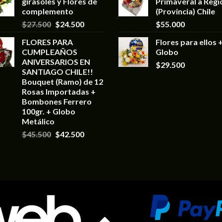
girasoles y Flores de
Primaveral a Regi
complemento
(Provincia) Chile
$
27.500
$
24.500
$
55.000
FLORES PARA
Flores para ellos 
CUMPLEAÑOS
Globo
ANIVERSARIOS EN
$
29.500
SANTIAGO CHILE!!
Bouquet (Ramo) de 12
Rosas Importadas +
Bombones Ferrero
100gr. + Globo
Metálico
$
45.500
$
42.500