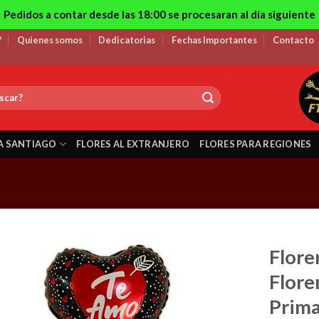
Pedidos a contar desde las 18:00 se procesaran al día siguiente
?
Quienes somos
Dedicatorias
Fechas Importantes
Contacto
A SANTIAGO
FLORES AL EXTRANJERO
FLORES PARA REGIONES
Flore
Flore
Prima