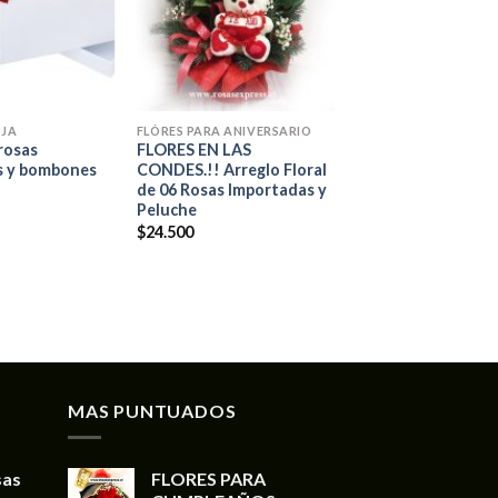
+
AJA
FLÓRES PARA ANIVERSARIO
rosas
FLORES EN LAS
s y bombones
CONDES.!! Arreglo Floral
de 06 Rosas Importadas y
Peluche
$
24.500
MAS PUNTUADOS
sas
FLORES PARA