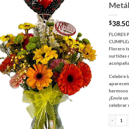
Metál
38.5
$
FLORES 
CUMPLEA
Florero t
surtidas
aconpaña
Celebre l
aparecen 
hermoso 
¡Envíe un
celebrar
Florerias 