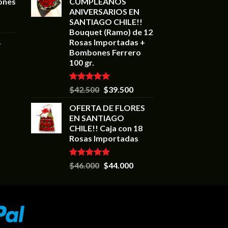
ones
CUMPLEAÑOS
ANIVERSARIOS EN
SANTIAGO CHILE!!
Bouquet (Ramo) de 12
Rosas Importadas +
+
Bombones Ferrero
100 gr.
Valorado en
$
42.500
$
39.500
5.00
de 5
OFERTA DE FLORES
EN SANTIAGO
CHILE!! Caja con 18
Rosas Importadas
Valorado en
$
46.000
$
44.000
5.00
de 5