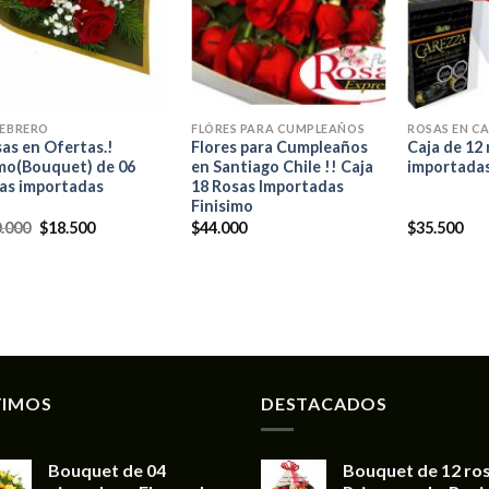
+
+
+
FEBRERO
FLÓRES PARA CUMPLEAÑOS
ROSAS EN C
as en Ofertas.!
Flores para Cumpleaños
Caja de 12 
mo(Bouquet) de 06
en Santiago Chile !! Caja
importada
as importadas
18 Rosas Importadas
Finisimo
.000
$
18.500
$
44.000
$
35.500
TIMOS
DESTACADOS
Bouquet de 04
Bouquet de 12 ro