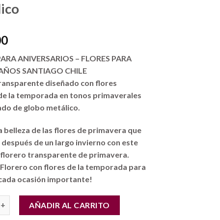
ico
00
PARA ANIVERSARIOS – FLORES PARA
ÑOS SANTIAGO CHILE
ransparente diseñado con flores
 de la temporada en tonos primaverales
do de globo metálico.
a belleza de las flores de primavera que
después de un largo invierno con este
florero transparente de primavera.
 Florero con flores de la temporada para
 cada ocasión importante!
Santiago Chile.!! Florero con Flores Primaverales + Globo Metálico
AÑADIR AL CARRITO