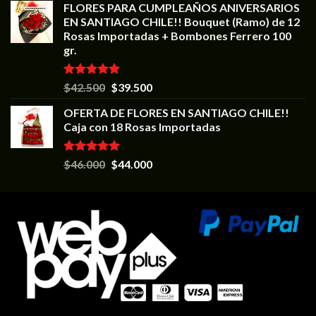
FLORES PARA CUMPLEAÑOS ANIVERSARIOS
EN SANTIAGO CHILE!! Bouquet (Ramo) de 12
Rosas Importadas + Bombones Ferrero 100
gr.
Valorado en
$
42.500
$
39.500
5.00
de 5
OFERTA DE FLORES EN SANTIAGO CHILE!!
Caja con 18 Rosas Importadas
Valorado en
$
46.000
$
44.000
5.00
de 5