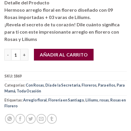
Detalle del Producto
Hermoso arreglo floral en florero diseñado con 09
Rosas importadas + 03 varas de Liliums.
¡Revela el secreto de tu corazón! Dile cuánto significa
para ti con este impresionante arreglo en florero con
Rosas y Liliums
Florero con 09 Rosas importadas + 03 varas de Liliums cantidad
AÑADIR AL CARRITO
SKU:
1869
Categorías:
Con Rosas
,
Día de la Secretaria
,
Floreros
,
Para ellos
,
Para
Mamá
,
Toda Ocasión
Etiquetas:
Arreglo floral
,
Florería en Santiago
,
Liliums
,
rosas
,
Rosas en
Florero