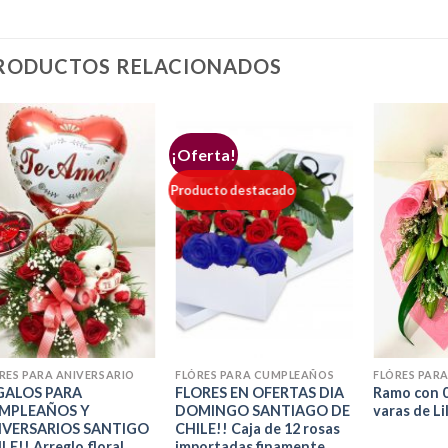
RODUCTOS RELACIONADOS
¡Oferta!
Producto destacado
+
+
+
RES PARA ANIVERSARIO
FLÓRES PARA CUMPLEAÑOS
FLÓRES PAR
GALOS PARA
FLORES EN OFERTAS DIA
Ramo con 
MPLEAÑOS Y
DOMINGO SANTIAGO DE
varas de Li
IVERSARIOS SANTIGO
CHILE!! Caja de 12 rosas
LE!! Arreglo floral
importadas finamente