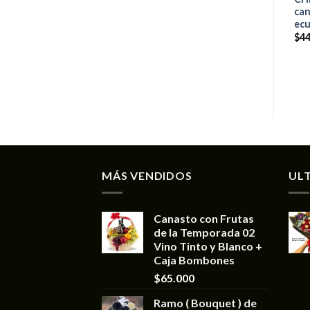
can
ecu
$
44
MÁS VENDIDOS
UL
Canasto con Frutas
de la Temporada 02
Vino Tinto y Blanco +
Caja Bombones
$
65.000
Ramo ( Bouquet ) de