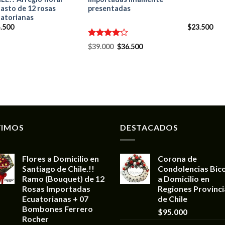
asto de 12 rosas
presentadas
atorianas
.500
$
23.500
Valorado
$
39.000
$
36.500
en
4.00
de 5
TIMOS
DESTACADOS
Flores a Domicilio en
Corona de
Santiago de Chile.!!
Condolencias Bic
Ramo (Bouquet) de 12
a Domicilio en
Rosas Importadas
Regiones Provinci
Ecuatorianas + 07
de Chile
Bombones Ferrero
$
95.000
Rocher