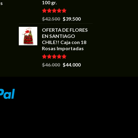
100 gr.
as
Valorado en
$
42.500
$
39.500
5.00
de 5
OFERTA DE FLORES
EN SANTIAGO
CHILE!! Caja con 18
Rosas Importadas
Valorado en
$
46.000
$
44.000
5.00
de 5