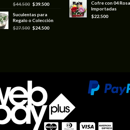
Cofre con 04 Ros
$
44.500
$
39.500
Importadas
Suculentas para
$
22.500
Regalo o Colección
$
27.500
$
24.500