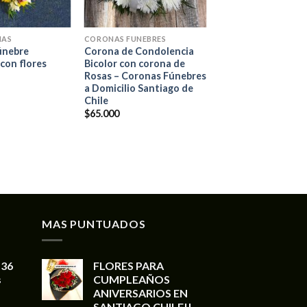
+
IAS
CORONAS FUNEBRES
únebre
Corona de Condolencia
con flores
Bicolor con corona de
Rosas – Coronas Fúnebres
a Domicilio Santiago de
Chile
$
65.000
MAS PUNTUADOS
 36
FLORES PARA
s
CUMPLEAÑOS
ANIVERSARIOS EN
SANTIAGO CHILE!!