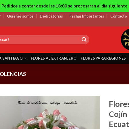
Pedidos a contar desde las 18:00 se procesaran al día siguiente
?
Quienes somos
Dedicatorias
Fechas Importantes
Contacto
A SANTIAGO
FLORES AL EXTRANJERO
FLORES PARA REGIONES
OLENCIAS
Flore
Cojín
Ecuat