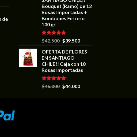
Bouquet (Ramo) de 12
Rosas Importadas +
Bombones Ferrero
s de
100 gr.
Valorado en
$
42.500
$
39.500
5.00
de 5
OFERTA DE FLORES
EN SANTIAGO
CHILE!! Caja con 18
Rosas Importadas
Valorado en
$
46.000
$
44.000
5.00
de 5