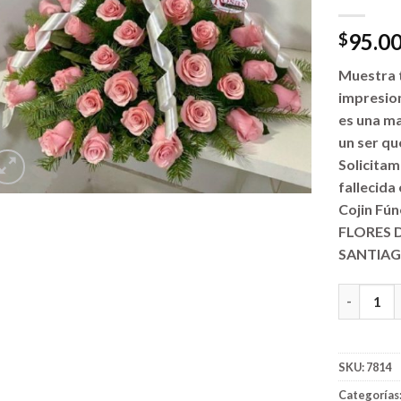
95.0
$
Muestra 
impresion
es una m
un ser qu
Solicitam
fallecida
Cojin Fún
FLORES 
SANTIAG
Flores par
SKU:
7814
Categorías