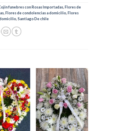
Cojin funebres con Rosas Importadas
,
Flores de
as
,
Flores de condolencias a domicilio
,
Flores
domicilio
,
Santiago De chile