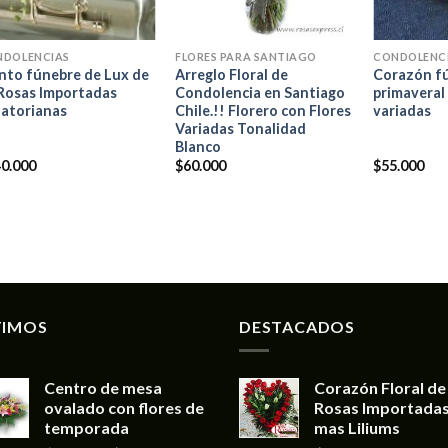
+
+
+
NDOLENCIAS
FLORES PARA SANTIAGO
CONDOLENC
to fúnebre de Lux de
Arreglo Floral de
Corazón f
Rosas Importadas
Condolencia en Santiago
primaveral 
atorianas
Chile.!! Florero con Flores
variadas
Variadas Tonalidad
Blanco
0.000
$
60.000
$
55.000
TIMOS
DESTACADOS
Centro de mesa
Corazón Floral de
ovalado con flores de
Rosas Importada
temporada
mas Liliums