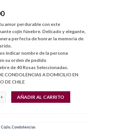
00
tu amor perdurable con este
ante cojin fúnebre. Delicado y elegante,
anera perfecta de honrar la memoria de
erido.
os indicar nombre de la persona
 en su orden de pedido
ebre de 40 Rosas Seleccionadas.
DE CONDOLENCIAS A DOMICILIO EN
O DE CHILE
a Condolencias !! Cojín Fúnebre de 40 Rosas Ecuatorianas cantida
AÑADIR AL CARRITO
:
Cojin
,
Condolencias