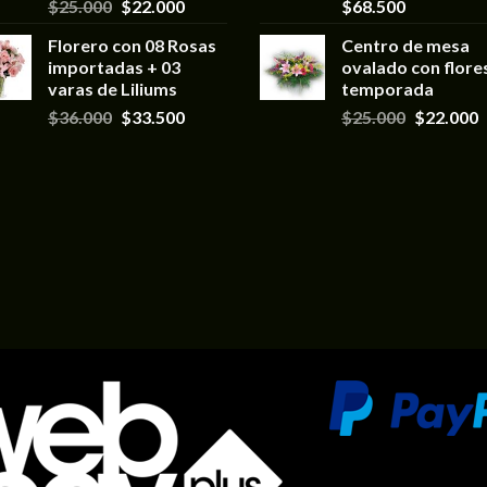
$
25.000
$
22.000
$
68.500
Florero con 08 Rosas
Centro de mesa
importadas + 03
ovalado con flore
varas de Liliums
temporada
$
36.000
$
33.500
$
25.000
$
22.000