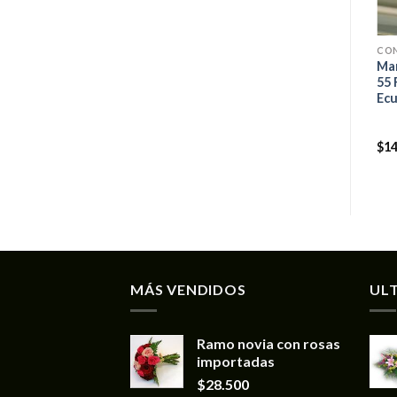
CO
Man
55 
Ecu
$
14
MÁS VENDIDOS
UL
Ramo novia con rosas
importadas
$
28.500