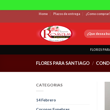
Skip
Home
Plazos de entrega
¿Como comprar
to
content
Buscar
por:
FLORES PAR
FLORES PARA SANTIAGO
/
COND
CATEGORIAS
14 Febrero
Coronas Funebres