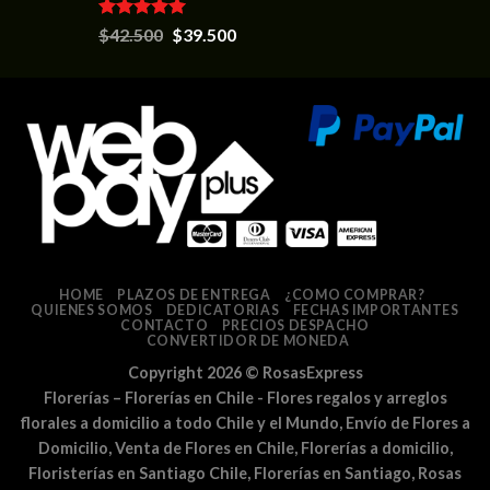
Valorado en
$
42.500
$
39.500
5.00
de 5
HOME
PLAZOS DE ENTREGA
¿COMO COMPRAR?
QUIENES SOMOS
DEDICATORIAS
FECHAS IMPORTANTES
CONTACTO
PRECIOS DESPACHO
CONVERTIDOR DE MONEDA
Copyright 2026 ©
RosasExpress
Florerías – Florerías en Chile - Flores regalos y arreglos
florales a domicilio a todo Chile y el Mundo, Envío de Flores a
Domicilio, Venta de Flores en Chile, Florerías a domicilio,
Floristerías en Santiago Chile, Florerías en Santiago, Rosas