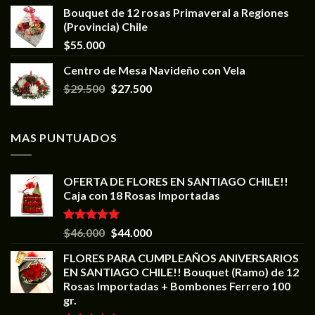
Bouquet de 12 rosas Primaveral a Regiones
(Provincia) Chile
$
55.000
Centro de Mesa Navideño con Vela
$
29.500
$
27.500
MAS PUNTUADOS
OFERTA DE FLORES EN SANTIAGO CHILE!!
Caja con 18 Rosas Importadas
Valorado en
$
46.000
$
44.000
5.00
de 5
FLORES PARA CUMPLEAÑOS ANIVERSARIOS
EN SANTIAGO CHILE!! Bouquet (Ramo) de 12
Rosas Importadas + Bombones Ferrero 100
gr.