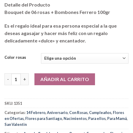
Detalle del Producto
Bouquet de 06 rosas + Bombones Ferrero 100gr
Es el regalo ideal para esa persona especial a la que
deseas agasajar y hacer más feliz con un regalo
delicadamente «dulce» y encantador.
Color rosas
Bouquet de 06 rosas + Bombones Ferrero 100gr cantidad
AÑADIR AL CARRITO
SKU:
1351
Categorías:
14 Febrero
,
Aniversario
,
Con Rosas
,
Cumpleaños
,
Flores
en Ofertas
,
Flores para Santiago
,
Nacimientos
,
Para ellos
,
Para Mamá
,
San Valentin