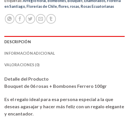
Etiquetas:
Arreglo floral
,
bombones
,
Bouquet
,
Enamorados
,
Florería
en Santiago
,
Florerías de Chile
,
flores
,
rosas
,
Rosas Ecuatorianas
DESCRIPCIÓN
INFORMACIÓN ADICIONAL
VALORACIONES (0)
Detalle del Producto
Bouquet de 06 rosas + Bombones Ferrero 100gr
Es el regalo ideal para esa persona especial a la que
deseas agasajar y hacer más feliz con un regalo elegante
y encantador.