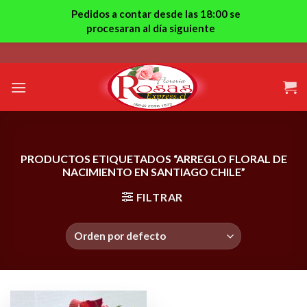
Pedidos a contar desde las 18:00 se
procesaran al día siguiente
Skip
to
content
PRODUCTOS ETIQUETADOS “ARREGLO FLORAL DE
NACIMIENTO EN SANTIAGO CHILE”
FILTRAR