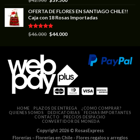
5.00
de 5
OFERTA DE FLORES EN SANTIAGO CHILE!!
Caja con 18 Rosas Importadas
Valorado en
$
46.000
$
44.000
5.00
de 5
HOME
PLAZOS DE ENTREGA
¿COMO COMPRAR?
QUIENES SOMOS
DEDICATORIAS
FECHAS IMPORTANTES
CONTACTO
PRECIOS DESPACHO
CONVERTIDOR DE MONEDA
Copyright 2026 ©
RosasExpress
Florerías – Florerías en Chile - Flores regalos y arreglos