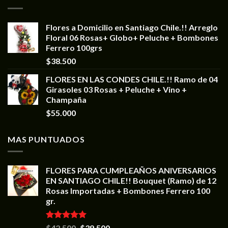
Flores a Domicilio en Santiago Chile.!! Arreglo
Floral 06 Rosas+ Globo+ Peluche + Bombones
Ferrero 100grs
$
38.500
FLORES EN LAS CONDES CHILE.!! Ramo de 04
Girasoles 03 Rosas + Peluche + Vino +
Champaña
$
55.000
MAS PUNTUADOS
FLORES PARA CUMPLEAÑOS ANIVERSARIOS
EN SANTIAGO CHILE!! Bouquet (Ramo) de 12
Rosas Importadas + Bombones Ferrero 100
gr.
Valorado en
$
42.500
$
39.500