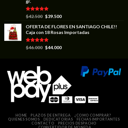
gr.
Valorado en
$
42.500
$
39.500
5.00
de 5
OFERTA DE FLORES EN SANTIAGO CHILE!!
Caja con 18 Rosas Importadas
Valorado en
$
46.000
$
44.000
5.00
de 5
HOME
PLAZOS DE ENTREGA
¿COMO COMPRAR?
QUIENES SOMOS
DEDICATORIAS
FECHAS IMPORTANTES
CONTACTO
PRECIOS DESPACHO
CONVERTIDOR DE MONEDA