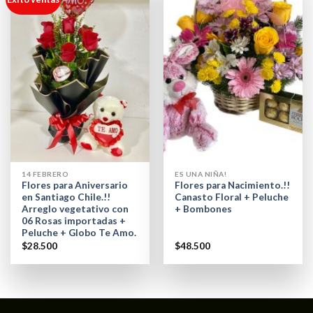
14 FEBRERO
ES UNA NIÑA!
Flores para Aniversario
Flores para Nacimiento.!!
en Santiago Chile.!!
Canasto Floral + Peluche
Arreglo vegetativo con
+ Bombones
06 Rosas importadas +
Peluche + Globo Te Amo.
$
28.500
$
48.500