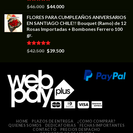
Valorado en
$
46.000
$
44.000
5.00
de 5
FLORES PARA CUMPLEAÑOS ANIVERSARIOS
EN SANTIAGO CHILE!! Bouquet (Ramo) de 12
Rosas Importadas + Bombones Ferrero 100
gr.
Valorado en
$
42.500
$
39.500
5.00
de 5
HOME
PLAZOS DE ENTREGA
¿COMO COMPRAR?
QUIENES SOMOS
DEDICATORIAS
FECHAS IMPORTANTES
CONTACTO
PRECIOS DESPACHO