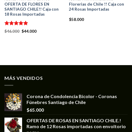
OFERTA DE FLORES EN
Florerias de Chile !! Caja con
SANTIAGO CHILE!! Caja con
24 Rosas Importadas
18 Rosas Importadas
$
58.000
Valorado en
$
46.000
$
44.000
5.00
de 5
MÁS VENDIDOS
Corona de Condolencia Bicolor - Coronas
Fúnebres Santiago de Chile
$
65.000
OFERTAS DE ROSAS EN SANTIAGO CHILE.!
Ramo de 12 Rosas importadas con envoltorio