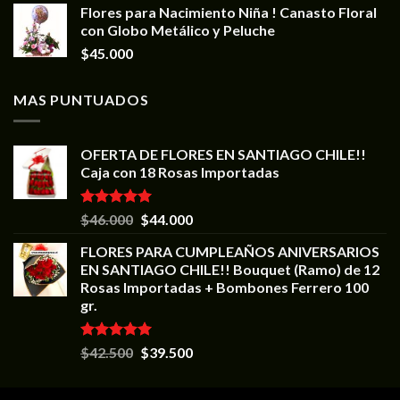
Flores para Nacimiento Niña ! Canasto Floral
con Globo Metálico y Peluche
$
45.000
MAS PUNTUADOS
OFERTA DE FLORES EN SANTIAGO CHILE!!
Caja con 18 Rosas Importadas
Valorado en
$
46.000
$
44.000
5.00
de 5
FLORES PARA CUMPLEAÑOS ANIVERSARIOS
EN SANTIAGO CHILE!! Bouquet (Ramo) de 12
Rosas Importadas + Bombones Ferrero 100
gr.
Valorado en
$
42.500
$
39.500
5.00
de 5