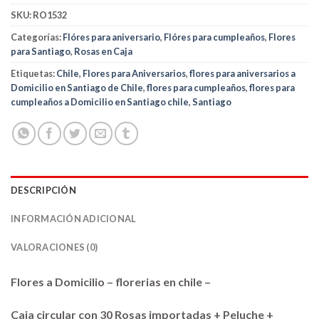
SKU:
RO1532
Categorías:
Flóres para aniversario
,
Flóres para cumpleaños
,
Flores
para Santiago
,
Rosas en Caja
Etiquetas:
Chile
,
Flores para Aniversarios
,
flores para aniversarios a
Domicilio en Santiago de Chile
,
flores para cumpleaños
,
flores para
cumpleaños a Domicilio en Santiago chile
,
Santiago
DESCRIPCIÓN
INFORMACIÓN ADICIONAL
VALORACIONES (0)
Flores a Domicilio – florerias en chile –
Caja circular con 30 Rosas importadas + Peluche +