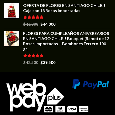
OFERTA DE FLORES EN SANTIAGO CHILE!!
Caja con 18 Rosas Importadas
Valorado en
$
46.000
$
44.000
5.00
de 5
FLORES PARA CUMPLEAÑOS ANIVERSARIOS
EN SANTIAGO CHILE!! Bouquet (Ramo) de 12
Rosas Importadas + Bombones Ferrero 100
gr.
Valorado en
$
42.500
$
39.500
5.00
de 5