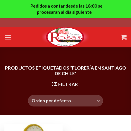
Pedidos a contar desde las 18:00 se
procesaran al día siguiente
Skip
to
content
PRODUCTOS ETIQUETADOS “FLORERÍA EN SANTIAGO
DE CHILE”
FILTRAR