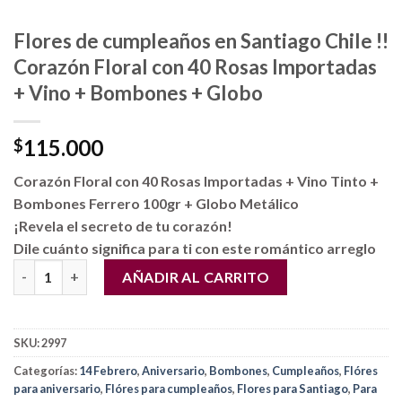
Flores de cumpleaños en Santiago Chile !!
Corazón Floral con 40 Rosas Importadas
+ Vino + Bombones + Globo
115.000
$
Corazón Floral con 40 Rosas Importadas + Vino Tinto +
Bombones Ferrero 100gr + Globo Metálico
¡Revela el secreto de tu corazón!
Dile cuánto significa para ti con este romántico arreglo
Flores de cumpleaños en Santiago Chile !! Corazón Floral con 
AÑADIR AL CARRITO
SKU:
2997
Categorías:
14 Febrero
,
Aniversario
,
Bombones
,
Cumpleaños
,
Flóres
para aniversario
,
Flóres para cumpleaños
,
Flores para Santiago
,
Para