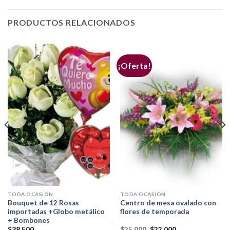
PRODUCTOS RELACIONADOS
¡Oferta!
TODA OCASIÓN
TODA OCASIÓN
Bouquet de 12 Rosas
Centro de mesa ovalado con
importadas +Globo metálico
flores de temporada
+ Bombones
$
38.500
$
25.000
$
22.000