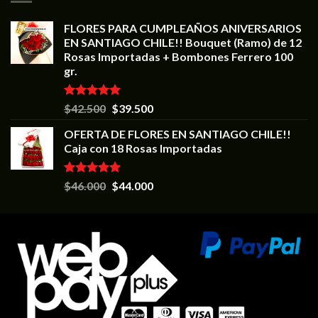
FLORES PARA CUMPLEAÑOS ANIVERSARIOS
EN SANTIAGO CHILE!! Bouquet (Ramo) de 12
Rosas Importadas + Bombones Ferrero 100
gr.
Valorado en
$
42.500
$
39.500
5.00
de 5
OFERTA DE FLORES EN SANTIAGO CHILE!!
Caja con 18 Rosas Importadas
Valorado en
$
46.000
$
44.000
5.00
de 5