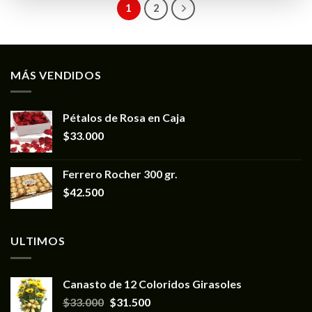
1
2
MÁS VENDIDOS
Pétalos de Rosa en Caja
$
33.000
Ferrero Rocher 300 gr.
$
42.500
ULTIMOS
Canasto de 12 Coloridos Girasoles
$
33.000
$
31.500