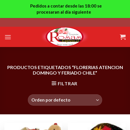
Pedidos a contar desde las 18:00 se
procesaran al día siguiente
Skip
to
content
PRODUCTOS ETIQUETADOS “FLORERIAS ATENCION
DOMINGO Y FERIADO CHILE”
FILTRAR