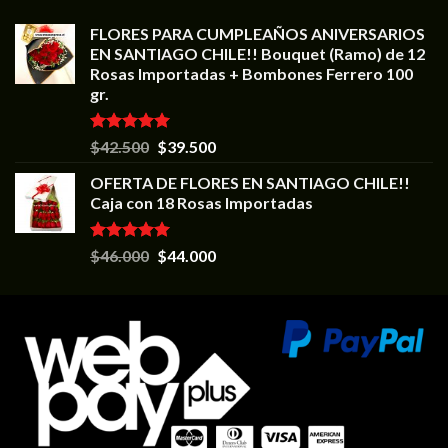
FLORES PARA CUMPLEAÑOS ANIVERSARIOS
EN SANTIAGO CHILE!! Bouquet (Ramo) de 12
Rosas Importadas + Bombones Ferrero 100
gr.
Valorado en
$
42.500
$
39.500
5.00
de 5
OFERTA DE FLORES EN SANTIAGO CHILE!!
Caja con 18 Rosas Importadas
Valorado en
$
46.000
$
44.000
5.00
de 5