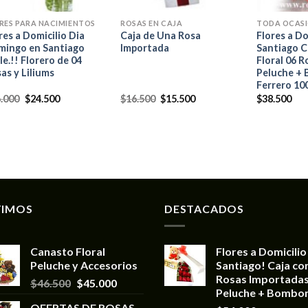
RES PARA NACIMIENTOS
ROSAS EN CAJA
TODA OCAS
res a Domicilio Dia
Caja de Una Rosa
Flores a Do
mingo en Santiago
Importada
Santiago Ch
le.!! Florero de 04
Floral 06 
as y Liliums
Peluche +
Ferrero 10
.000
$
24.500
$
16.500
$
15.500
$
38.500
TIMOS
DESTACADOS
Canasto Floral
Flores a Domicilio
Peluche y Accesorios
Santiago! Caja co
Rosas Importadas
$
46.500
$
45.000
Peluche + Bombo
OFERTAS DE ROSAS