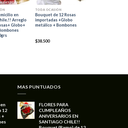
IÓN
TODA OCASIÓN
micilio en
Bouquet de 12 Rosas
ile.!! Arreglo
importadas +Globo
Rosas+ Globo+
metálico + Bombones
 Bombones
0grs
$
38.500
MAS PUNTUADOS
 en
FLORES PARA
n 12
CUMPLEAÑOS
 +
ANIVERSARIOS EN
nes
SANTIAGO CHILE!!
Bouquet (Ramo) de 12