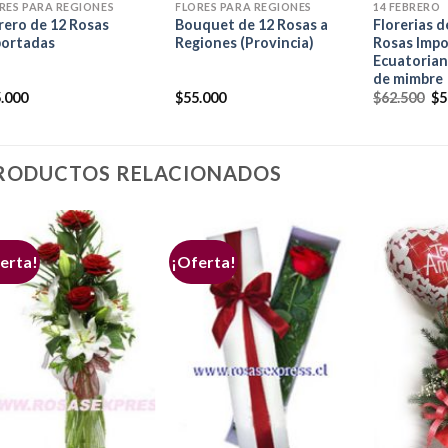
RES PARA REGIONES
FLORES PARA REGIONES
14 FEBRERO
rero de 12 Rosas
Bouquet de 12 Rosas a
Florerias d
portadas
Regiones (Provincia)
Rosas Imp
Ecuatorian
de mimbre
.000
$
55.000
$
62.500
$
5
RODUCTOS RELACIONADOS
erta!
¡Oferta!
+
+
+