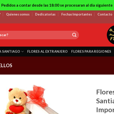
Pedidos a contar desde las 18:00 se procesaran al día siguiente
?
Quienes somos
Dedicatorias
Fechas Importantes
Contacto
A SANTIAGO
FLORES AL EXTRANJERO
FLORES PARA REGIONES
ELLOS
Flore
Santi
Impor