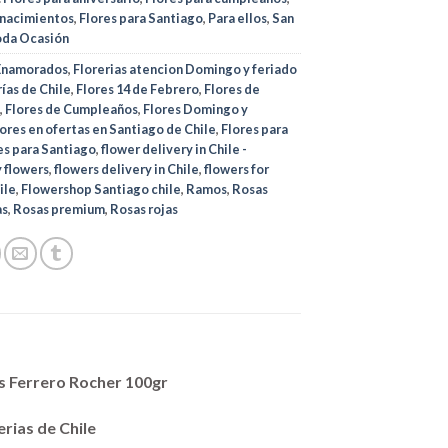
 nacimientos
,
Flores para Santiago
,
Para ellos
,
San
oda Ocasión
Enamorados
,
Florerias atencion Domingo y feriado
rías de Chile
,
Flores 14 de Febrero
,
Flores de
o
,
Flores de Cumpleaños
,
Flores Domingo y
lores en ofertas en Santiago de Chile
,
Flores para
es para Santiago
,
flower delivery in Chile -
 flowers
,
flowers delivery in Chile
,
flowers for
ile
,
Flowershop Santiago chile
,
Ramos
,
Rosas
as
,
Rosas premium
,
Rosas rojas
s Ferrero Rocher 100gr
rias de Chile