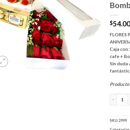
Bomb
54.0
$
FLORES 
ANIVERS
Caja con
cafe + B
Sin duda 
fantástic
Producto 
Flores a D
SKU:
2999
Categorías