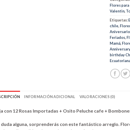
Flores para
Valentin
,
T
Etiquetas:
chile
,
Flore
Aniversari
Feriados
,
F
Mamá
,
Flor
Anniversary
birthday Ch
Ecuatorian
SCRIPCIÓN
INFORMACIÓN ADICIONAL
VALORACIONES (0)
ja con 12 Rosas Importadas + Osito Peluche cafe + Bombone
 duda alguna, sorprenderás con este fantástico arreglo. Flore