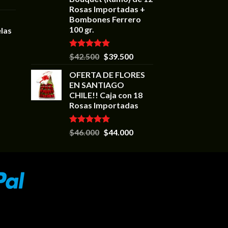
Rosas Importadas +
Bombones Ferrero
100 gr.
las
Valorado en
$
42.500
$
39.500
5.00
de 5
OFERTA DE FLORES
EN SANTIAGO
CHILE!! Caja con 18
Rosas Importadas
Valorado en
$
46.000
$
44.000
5.00
de 5