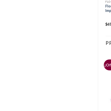
FLÓRES PARA CUMPLEAÑOS
FLO
Flores de Cumpleaños !
Flo
Arreglo floral de 12 rosas
Im
Ecuatoriana + globo +
peluche
$
38.500
$
65
P
¡Of