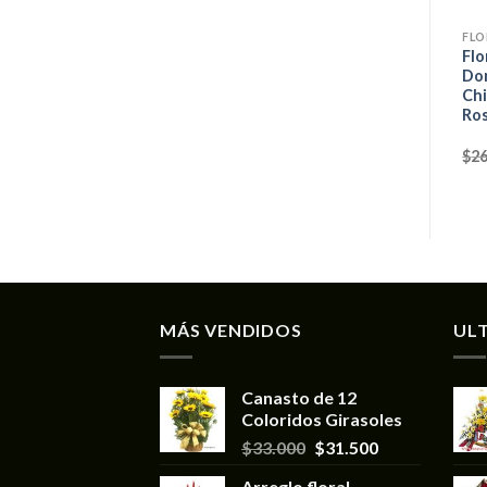
FLO
Flo
Do
Chi
Ros
$
26
MÁS VENDIDOS
UL
Canasto de 12
Coloridos Girasoles
$
33.000
$
31.500
Arreglo floral