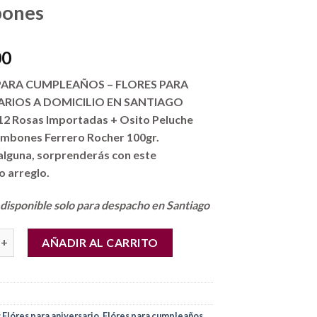
ones
00
PARA CUMPLEAÑOS – FLORES PARA
ARIOS A DOMICILIO EN SANTIAGO
 12 Rosas Importadas + Osito Peluche
ombones Ferrero Rocher 100gr.
alguna, sorprenderás con este
o arreglo.
disponible solo para despacho en Santiago
omicilio en Santiago! Caja con 12 Rosas Importadas + Peluche + 
AÑADIR AL CARRITO
:
Flóres para aniversario
,
Flóres para cumpleaños
,