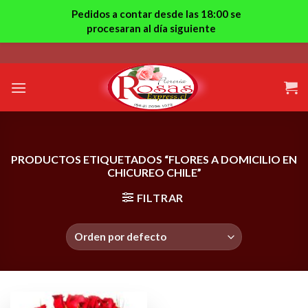
Pedidos a contar desde las 18:00 se
procesaran al día siguiente
Skip
to
content
PRODUCTOS ETIQUETADOS “FLORES A DOMICILIO EN
CHICUREO CHILE”
FILTRAR