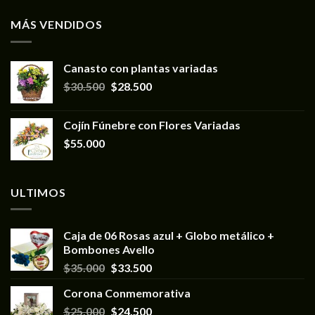
MÁS VENDIDOS
Canasto con plantas variadas
$
30.500
$
28.500
Cojín Fúnebre con Flores Variadas
$
55.000
ULTIMOS
Caja de 06 Rosas azul + Globo metálico +
Bombones Avello
$
35.000
$
33.500
Corona Conmemorativa
$
25.000
$
24.500