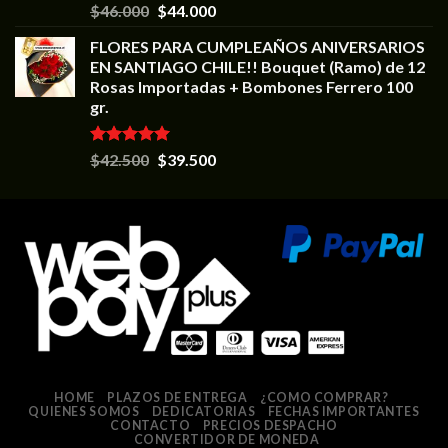
Valorado en
$
46.000
$
44.000
5.00
de 5
FLORES PARA CUMPLEAÑOS ANIVERSARIOS
EN SANTIAGO CHILE!! Bouquet (Ramo) de 12
Rosas Importadas + Bombones Ferrero 100
gr.
Valorado en
$
42.500
$
39.500
5.00
de 5
HOME
PLAZOS DE ENTREGA
¿COMO COMPRAR?
QUIENES SOMOS
DEDICATORIAS
FECHAS IMPORTANTES
CONTACTO
PRECIOS DESPACHO
CONVERTIDOR DE MONEDA