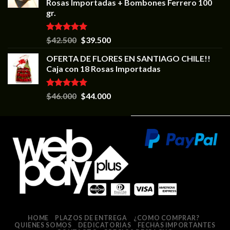
Rosas Importadas + Bombones Ferrero 100
gr.
Valorado en
$
42.500
$
39.500
5.00
de 5
OFERTA DE FLORES EN SANTIAGO CHILE!!
Caja con 18 Rosas Importadas
Valorado en
$
46.000
$
44.000
5.00
de 5
HOME
PLAZOS DE ENTREGA
¿COMO COMPRAR?
QUIENES SOMOS
DEDICATORIAS
FECHAS IMPORTANTES