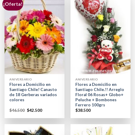
¡Oferta!
ANIVERSARIO
ANIVERSARIO
Flores a Domicilio en
Flores a Domicilio en
Santiago Chile! Canasto
Santiago Chile.!! Arreglo
de 18 Gerberas variados
Floral 06 Rosas+ Globo+
colores
Peluche + Bombones
Ferrero 100grs
$
46.500
$
42.500
$
38.500