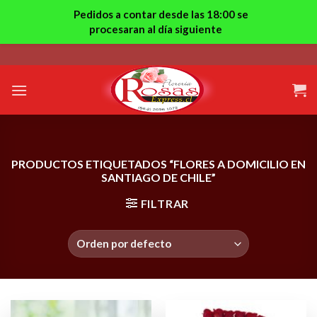
Pedidos a contar desde las 18:00 se
procesaran al día siguiente
Skip
to
content
PRODUCTOS ETIQUETADOS “FLORES A DOMICILIO EN
SANTIAGO DE CHILE”
FILTRAR