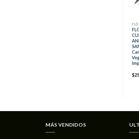
FLÓ
FL
CU
AN
SA
Ca
Veg
Imp
$
25
MÁS VENDIDOS
UL