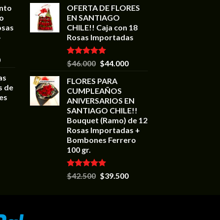
ento
OFERTA DE FLORES
go
EN SANTIAGO
osas
CHILE!! Caja con 18
+
Rosas Importadas
0
Valorado en
$
46.000
$
44.000
5.00
de 5
as
FLORES PARA
s de
CUMPLEAÑOS
es
ANIVERSARIOS EN
SANTIAGO CHILE!!
Bouquet (Ramo) de 12
Rosas Importadas +
Bombones Ferrero
100 gr.
Valorado en
$
42.500
$
39.500
5.00
de 5