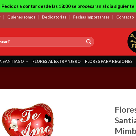
Pedidos a contar desde las 18:00 se procesaran al día siguiente
?
Quienes somos
Dedicatorias
Fechas Importantes
Contacto
A SANTIAGO
FLORES AL EXTRANJERO
FLORES PARA REGIONES
Flore
Santi
Mimbr