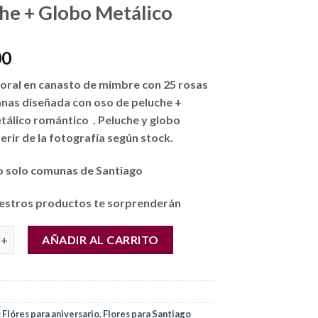
he + Globo Metálico
00
loral en canasto de mimbre con 25 rosas
anas diseñada con oso de peluche +
álico romántico . Peluche y globo
erir de la fotografía según stock.
 solo comunas de Santiago
estros productos te sorprenderán
a Aniversarios en Santiago Chile.!! Canasto Mimbre con 25 Rosas 
AÑADIR AL CARRITO
:
Flóres para aniversario
,
Flores para Santiago