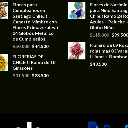
Flores para
Flores de Nacimi
Cumpleaños en
para Niño Santia
Santiago Chile.!!
Chile.! Ramo 24 R
Canasto Mimbre con
Azules + Peluche 
Flores Primaverales +
Globo Niño
04 Globos Metálico
$
115.000
$
99.50
de Cumpleaños
Florero de 09 Ros
$
50.000
$
44.500
rojas mas 03 Vara
FLORERIAS DE
Liliums + Bombon
CHILE.!! Ramo de 10
$
43.500
Girasoles
$
31.500
$
28.500