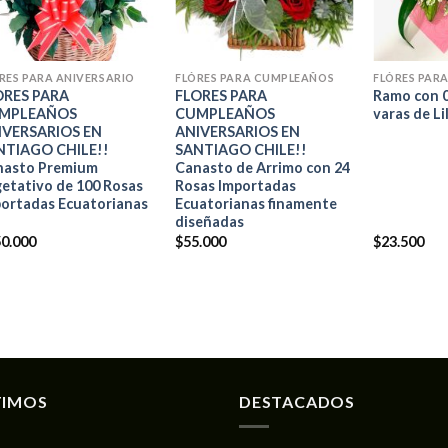
+
+
+
RES PARA ANIVERSARIO
FLÓRES PARA CUMPLEAÑOS
FLÓRES PAR
ORES PARA
FLORES PARA
Ramo con 
MPLEAÑOS
CUMPLEAÑOS
varas de Li
IVERSARIOS EN
ANIVERSARIOS EN
NTIAGO CHILE!!
SANTIAGO CHILE!!
nasto Premium
Canasto de Arrimo con 24
etativo de 100 Rosas
Rosas Importadas
ortadas Ecuatorianas
Ecuatorianas finamente
diseñadas
0.000
$
55.000
$
23.500
TIMOS
DESTACADOS