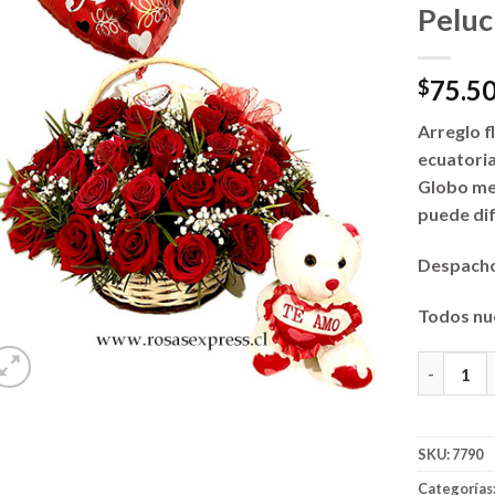
Peluc
75.5
$
Arreglo f
ecuatori
Globo met
puede dif
Despacho
Todos nu
Flores par
SKU:
7790
Categorías