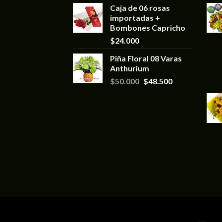
Caja de 06 rosas
importadas +
Bombones Capricho
$
24.000
Piña Floral 08 Varas
Anthurium
$
50.000
$
48.500