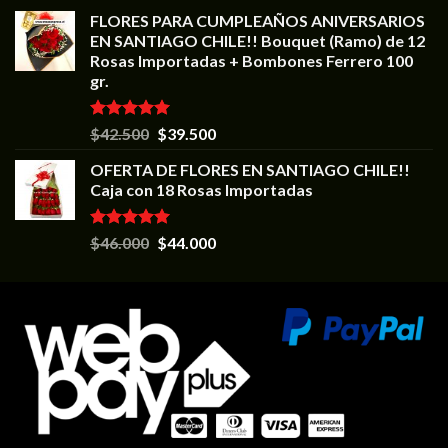
FLORES PARA CUMPLEAÑOS ANIVERSARIOS
EN SANTIAGO CHILE!! Bouquet (Ramo) de 12
Rosas Importadas + Bombones Ferrero 100
gr.
Valorado en
$
42.500
$
39.500
5.00
de 5
OFERTA DE FLORES EN SANTIAGO CHILE!!
Caja con 18 Rosas Importadas
Valorado en
$
46.000
$
44.000
5.00
de 5