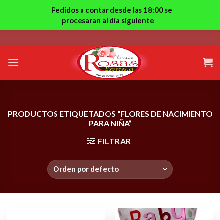
Pedidos a contar desde las 18:00 se
procesaran al día siguiente
Skip
to
content
PRODUCTOS ETIQUETADOS “FLORES DE NACIMIENTO
PARA NIÑA”
FILTRAR