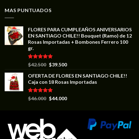
MAS PUNTUADOS
FLORES PARA CUMPLEAÑOS ANIVERSARIOS
EN SANTIAGO CHILE!! Bouquet (Ramo) de 12
Rosas Importadas + Bombones Ferrero 100
gr.
Valorado en
$
42.500
$
39.500
5.00
de 5
OFERTA DE FLORES EN SANTIAGO CHILE!!
Caja con 18 Rosas Importadas
Valorado en
$
46.000
$
44.000
5.00
de 5