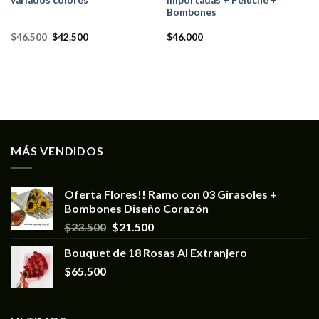
Bombones
$
46.500
$
42.500
$
46.000
MÁS VENDIDOS
Oferta Flores!! Ramo con 03 Girasoles +
Bombones Diseño Corazón
$
23.500
$
21.500
Bouquet de 18 Rosas Al Extranjero
$
65.500