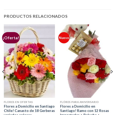
PRODUCTOS RELACIONADOS
¡Oferta!
Nuevo
FLORES EN OFERTAS
FLÓRES PARA ANIVERSARIO
Flores a Domicilio en Santiago
Flores a Domicilio en
Chile! Canasto de 18 Gerberas
Santiago! Ramo con 12 Rosas
variados colores
Importadas + Peluche +