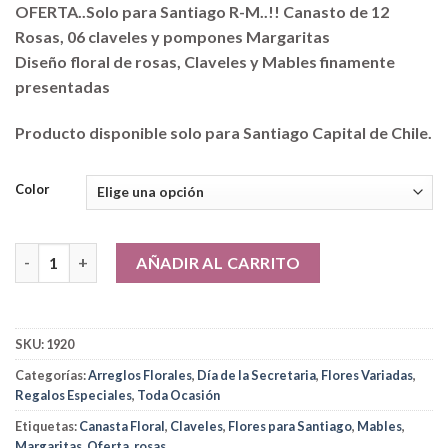
OFERTA..Solo para Santiago R-M..!! Canasto de 12
Rosas, 06 claveles y pompones Margaritas
Diseño floral de rosas, Claveles y Mables finamente
presentadas
Producto disponible solo para Santiago Capital de Chile.
Color
Diseño floral de rosas, Claveles y Mables cantidad
AÑADIR AL CARRITO
SKU:
1920
Categorías:
Arreglos Florales
,
Día de la Secretaria
,
Flores Variadas
,
Regalos Especiales
,
Toda Ocasión
Etiquetas:
Canasta Floral
,
Claveles
,
Flores para Santiago
,
Mables
,
Margaritas
,
Oferta
,
rosas