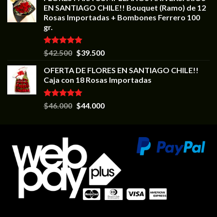
EN SANTIAGO CHILE!! Bouquet (Ramo) de 12
Rosas Importadas + Bombones Ferrero 100
gr.
Valorado en
$
42.500
$
39.500
5.00
de 5
OFERTA DE FLORES EN SANTIAGO CHILE!!
Caja con 18 Rosas Importadas
Valorado en
$
46.000
$
44.000
5.00
de 5