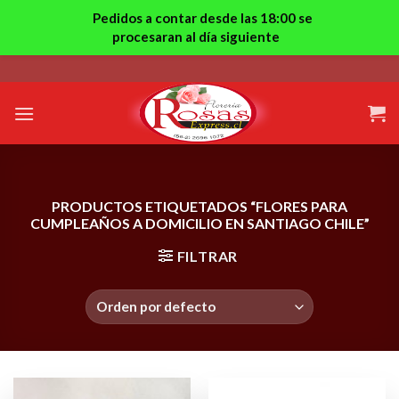
Pedidos a contar desde las 18:00 se
procesaran al día siguiente
Skip
to
content
PRODUCTOS ETIQUETADOS “FLORES PARA
CUMPLEAÑOS A DOMICILIO EN SANTIAGO CHILE”
FILTRAR