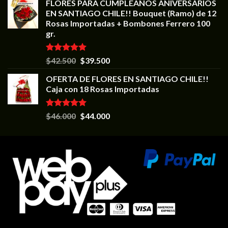
FLORES PARA CUMPLEAÑOS ANIVERSARIOS
EN SANTIAGO CHILE!! Bouquet (Ramo) de 12
Rosas Importadas + Bombones Ferrero 100
gr.
Valorado en
$
42.500
$
39.500
5.00
de 5
OFERTA DE FLORES EN SANTIAGO CHILE!!
Caja con 18 Rosas Importadas
Valorado en
$
46.000
$
44.000
5.00
de 5