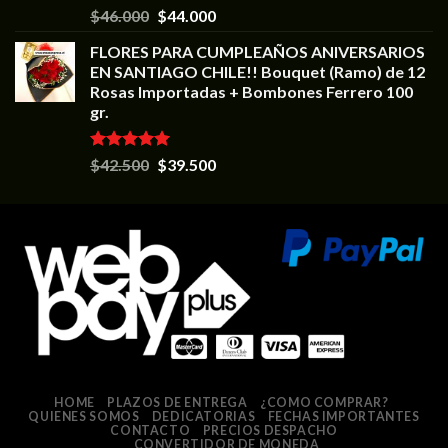
Valorado en
$
46.000
$
44.000
5.00
de 5
FLORES PARA CUMPLEAÑOS ANIVERSARIOS
EN SANTIAGO CHILE!! Bouquet (Ramo) de 12
Rosas Importadas + Bombones Ferrero 100
gr.
Valorado en
$
42.500
$
39.500
5.00
de 5
HOME
PLAZOS DE ENTREGA
¿COMO COMPRAR?
QUIENES SOMOS
DEDICATORIAS
FECHAS IMPORTANTES
CONTACTO
PRECIOS DESPACHO
CONVERTIDOR DE MONEDA