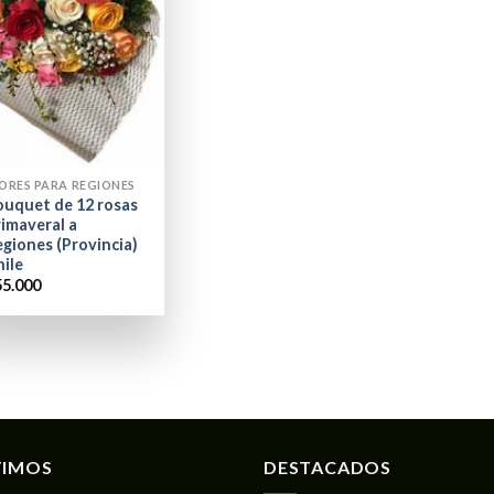
ORES PARA REGIONES
ouquet de 12 rosas
rimaveral a
giones (Provincia)
hile
55.000
TIMOS
DESTACADOS