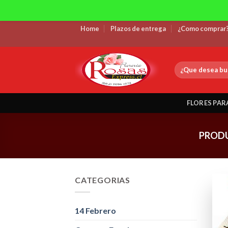
Skip
Home
Plazos de entrega
¿Como comprar
to
content
Buscar
por:
FLORES PAR
PRODU
CATEGORIAS
14 Febrero