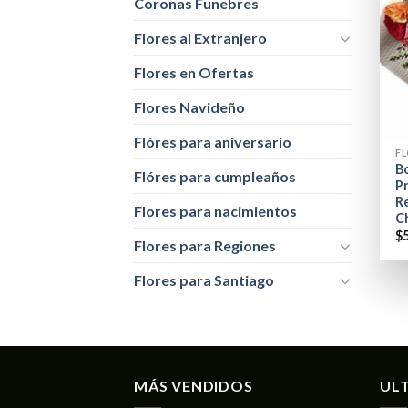
Coronas Funebres
Flores al Extranjero
Flores en Ofertas
Flores Navideño
+
Flóres para aniversario
FL
B
Flóres para cumpleaños
P
Re
Flores para nacimientos
C
$
Flores para Regiones
Flores para Santiago
MÁS VENDIDOS
UL