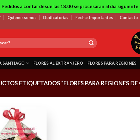
Pedidos a contar desde las 18:00 se procesaran al día siguiente
?
Quienes somos
Dedicatorias
Fechas Importantes
Contacto
A SANTIAGO
FLORES AL EXTRANJERO
FLORES PARA REGIONES
CTOS ETIQUETADOS “FLORES PARA REGIONES DE 