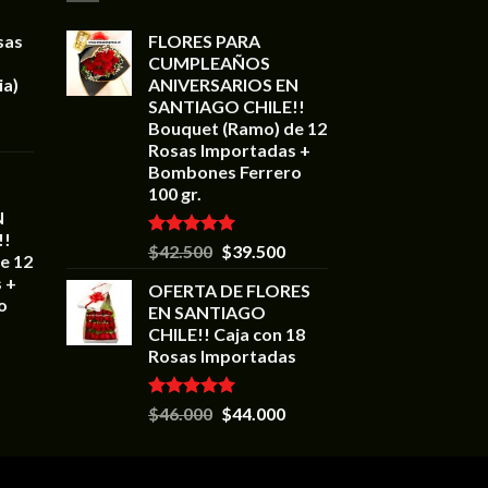
sas
FLORES PARA
CUMPLEAÑOS
ia)
ANIVERSARIOS EN
SANTIAGO CHILE!!
Bouquet (Ramo) de 12
Rosas Importadas +
Bombones Ferrero
100 gr.
N
!!
Valorado en
$
42.500
$
39.500
e 12
5.00
de 5
 +
OFERTA DE FLORES
o
EN SANTIAGO
CHILE!! Caja con 18
Rosas Importadas
Valorado en
$
46.000
$
44.000
5.00
de 5