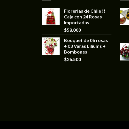
Florerias de Chile !!
Caja con 24 Rosas
Importadas
$
58.000
Bouquet de 06 rosas
+ 03 Varas Liliums +
Bombones
$
26.500