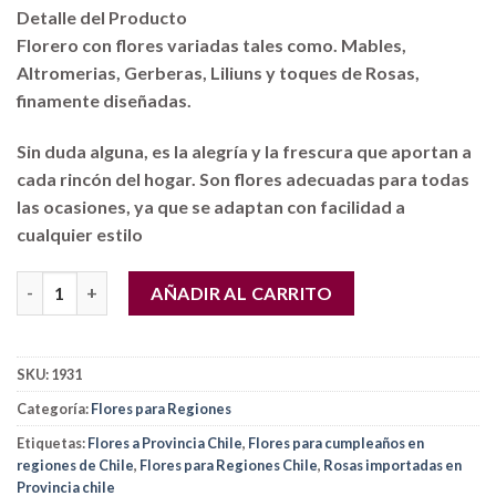
Detalle del Producto
Florero con flores variadas tales como. Mables,
Altromerias, Gerberas, Liliuns y toques de Rosas,
finamente diseñadas.
Sin duda alguna, es la alegría y la frescura que aportan a
cada rincón del hogar. Son flores adecuadas para todas
las ocasiones, ya que se adaptan con facilidad a
cualquier estilo
Florero con Flores Variadas coloridas a Regiones (Provincia) Chi
AÑADIR AL CARRITO
SKU:
1931
Categoría:
Flores para Regiones
Etiquetas:
Flores a Provincia Chile
,
Flores para cumpleaños en
regiones de Chile
,
Flores para Regiones Chile
,
Rosas importadas en
Provincia chile