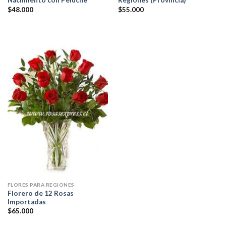
Nacimiento con Peluche
Regiones (Provincia)
$
48.000
$
55.000
FLORES PARA REGIONES
Florero de 12 Rosas
Importadas
$
65.000