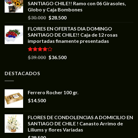
SANTIAGO CHILE!! Ramo con 06 Girasoles,
Globo y Caja Bombones
$
30.000
$
28.500
FLORES EN OFERTAS DIA DOMINGO
SANTIAGO DE CHILE!! Caja de 12 rosas
importadas finamente presentadas
Valorado
$
39.000
$
36.500
en
4.00
de 5
DESTACADOS
Ferrero Rocher 100 gr.
$
14.500
FLORES DE CONDOLENCIAS A DOMICILIO EN
SANTIAGO DE CHILE ! Canasto Arrimo de
Liliums y flores Variadas
$
39.500