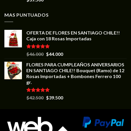
MAS PUNTUADOS
OFERTA DE FLORES EN SANTIAGO CHILE!!
Caja con 18 Rosas Importadas
Valorado en
$
46.000
$
44.000
5.00
de 5
FLORES PARA CUMPLEAÑOS ANIVERSARIOS
EN SANTIAGO CHILE!! Bouquet (Ramo) de 12
Rosas Importadas + Bombones Ferrero 100
gr.
Valorado en
$
42.500
$
39.500
5.00
de 5