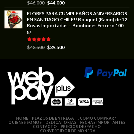
Valorado en
$
46.000
$
44.000
5.00
de 5
FLORES PARA CUMPLEAÑOS ANIVERSARIOS
EN SANTIAGO CHILE!! Bouquet (Ramo) de 12
Rosas Importadas + Bombones Ferrero 100
gr.
Valorado en
$
42.500
$
39.500
5.00
de 5
HOME
PLAZOS DE ENTREGA
¿COMO COMPRAR?
QUIENES SOMOS
DEDICATORIAS
FECHAS IMPORTANTES
CONTACTO
PRECIOS DESPACHO
CONVERTIDOR DE MONEDA