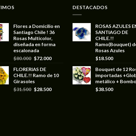
TIMOS
DESTACADOS
Flores a Domicilio en
ROSAS AZULES E
Santiago Chile ! 36
SANTIAGO DE
Rosas Multicolor,
CHILE.!!
diseñada en forma
Ramo(Bouquet) d
escalonada
Rosas Azules
$
80.000
$
72.000
$
18.500
FLORERIAS DE
Bouquet de 12 Ro
CHILE.!! Ramo de 10
importadas +Glo
Girasoles
metálico + Bomb
$
31.500
$
28.500
$
38.500