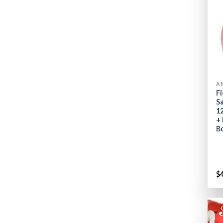
+
A
Fl
S
1
+
B
$