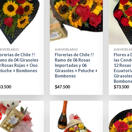
+
+
NIVERSARIO
ANIVERSARIO
ANIVERSA
orerias de Chile !!
Florerias de Chile !!
Flores a 
amo de 04 Girasoles
Ramo de 06 Rosas
las Cond
3 Rosas Rojas + Oso
Importadas y 06
12 Rosas
eluche + Bombones
Girasoles + Peluche +
Ecuatori
Bombones
Girasole
Bombon
43.500
$
47.500
$
73.500
o