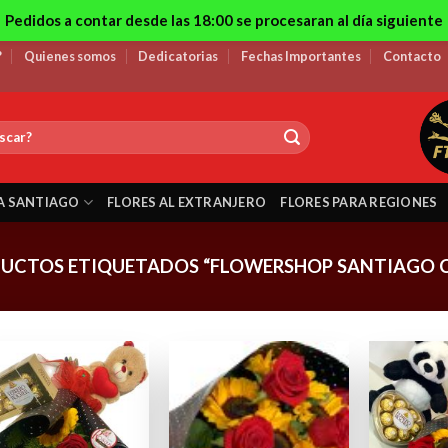
Pedidos a contar desde las 18:00 se procesaran al día siguiente
?
Quienes somos
Dedicatorias
Fechas Importantes
Contacto
A SANTIAGO
FLORES AL EXTRANJERO
FLORES PARA REGIONES
UCTOS ETIQUETADOS “FLOWERSHOP SANTIAGO C