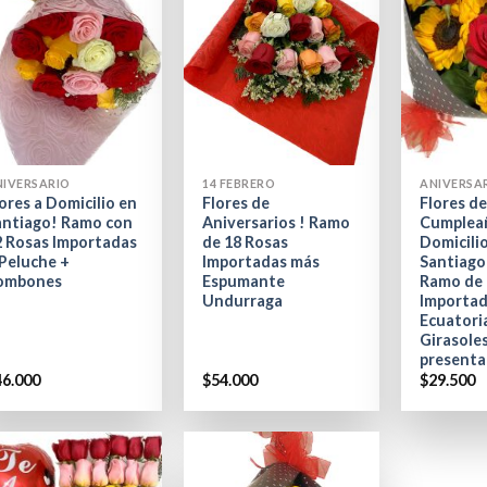
+
+
NIVERSARIO
14 FEBRERO
ANIVERSA
ores a Domicilio en
Flores de
Flores d
antiago! Ramo con
Aniversarios ! Ramo
Cumplea
2 Rosas Importadas
de 18 Rosas
Domicili
 Peluche +
Importadas más
Santiago 
ombones
Espumante
Ramo de 
Undurraga
Importa
Ecuatori
Girasole
presenta
46.000
$
54.000
$
29.500