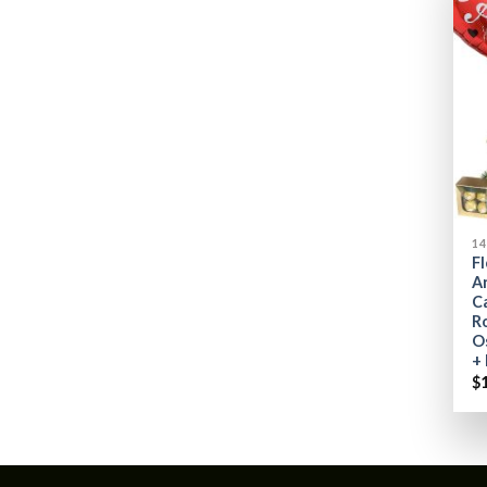
+
14
Fl
An
C
R
O
+
$