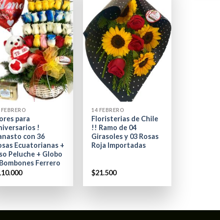
+
 FEBRERO
14 FEBRERO
ores para
Floristerias de Chile
iversarios !
!! Ramo de 04
anasto con 36
Girasoles y 03 Rosas
osas Ecuatorianas +
Roja Importadas
so Peluche + Globo
 Bombones Ferrero
110.000
$
21.500