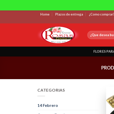
Skip
Home
Plazos de entrega
¿Como comprar
to
content
Buscar
por:
FLORES PAR
PROD
CATEGORIAS
14 Febrero