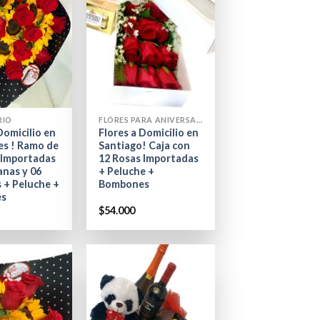
+
RIO
FLÓRES PARA ANIVERSARIO
Domicilio en
Flores a Domicilio en
es ! Ramo de
Santiago! Caja con
 Importadas
12 Rosas Importadas
anas y 06
+ Peluche +
s + Peluche +
Bombones
es
$
54.000