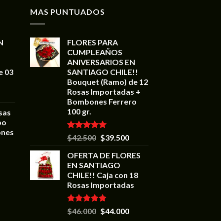
MAS PUNTUADOS
N
FLORES PARA
CUMPLEAÑOS
ANIVERSARIOS EN
e 03
SANTIAGO CHILE!!
Bouquet (Ramo) de 12
Rosas Importadas +
Bombones Ferrero
100 gr.
sas
bo
ones
Valorado en
$
42.500
$
39.500
5.00
de 5
OFERTA DE FLORES
EN SANTIAGO
CHILE!! Caja con 18
Rosas Importadas
Valorado en
$
46.000
$
44.000
5.00
de 5