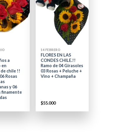
+
RIO
14 FEBRERO
e
FLORES EN LAS
ños a
CONDES CHILE.!!
o en
Ramo de 04 Girasoles
de chile !!
03 Rosas + Peluche +
06 Rosas
Vino + Champaña
das
anas y 06
s finamente
das
$
55.000